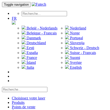
Toggle navigation
FR
België - Nederlands
Nederland
Belgique - Français
Norge
Danmark
Portugal
Deutschland
Slovenija
Eesti
Schweiz - Deutsch
España
Suisse - Français
France
Suomi
Ísland
Sverige
Italia
English
Choisissez votre laser
Produits
Points de vente