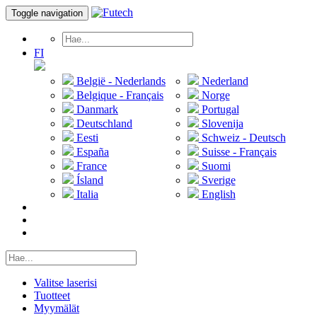
Toggle navigation
FI
België - Nederlands
Nederland
Belgique - Français
Norge
Danmark
Portugal
Deutschland
Slovenija
Eesti
Schweiz - Deutsch
España
Suisse - Français
France
Suomi
Ísland
Sverige
Italia
English
Valitse laserisi
Tuotteet
Myymälät