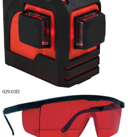
029.03D