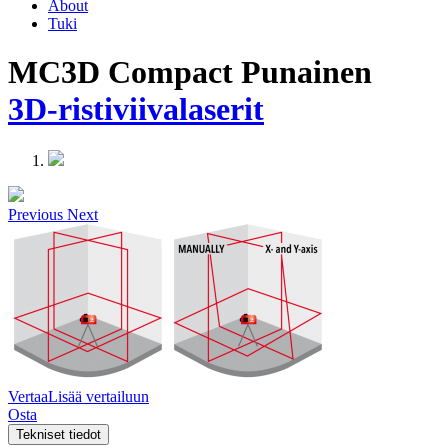
About
Tuki
MC3D Compact Punainen
3D-ristiviivalaserit
Previous
Next
Vertaa
Lisää vertailuun
Osta
Tekniset tiedot