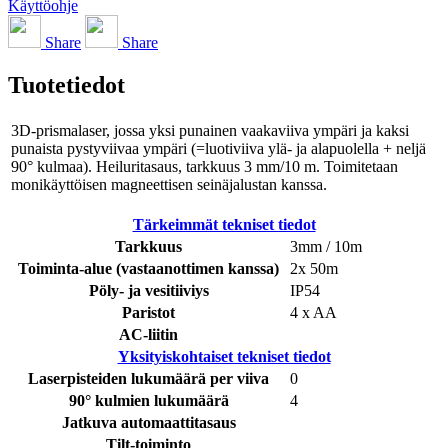
Käyttöohje
Share
Share
Tuotetiedot
3D-prismalaser, jossa yksi punainen vaakaviiva ympäri ja kaksi
punaista pystyviivaa ympäri (=luotiviiva ylä- ja alapuolella + neljä
90° kulmaa). Heiluritasaus, tarkkuus 3 mm/10 m. Toimitetaan
monikäyttöisen magneettisen seinäjalustan kanssa.
Tärkeimmät tekniset tiedot
Tarkkuus
3mm / 10m
Toiminta-alue (vastaanottimen kanssa)
2x 50m
Pöly- ja vesitiiviys
IP54
Paristot
4 x AA
AC-liitin
Yksityiskohtaiset tekniset tiedot
Laserpisteiden lukumäärä per viiva
0
90° kulmien lukumäärä
4
Jatkuva automaattitasaus
Tilt-toiminto