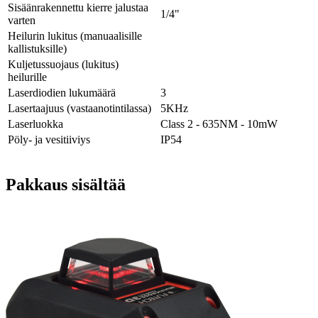
Sisäänrakennettu kierre jalustaa
1/4"
varten
Heilurin lukitus (manuaalisille
kallistuksille)
Kuljetussuojaus (lukitus)
heilurille
Laserdiodien lukumäärä
3
Lasertaajuus (vastaanotintilassa)
5KHz
Laserluokka
Class 2 - 635NM - 10mW
Pöly- ja vesitiiviys
IP54
Pakkaus sisältää