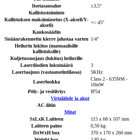
Itsetasausalue
±3,5°
Kallistustoiminto
Kallistuksen maksimiasetus (X-akseli/Y-
+/- 45°
akseli)
Kaukosäädin
Sisäänrakennettu kierre jalustaa varten
1/4"
Heilurin lukitus (manuaalisille
kallistuksille)
Kuljetussuojaus (lukitus) heilurille
Laserdiodien lukumäärä
3
Lasertaajuus (vastaanotintilassa)
5KHz
Class 2 - 635NM -
Laserluokka
10mW
Pöly- ja vesitiiviys
IP54
Virtalähde ja akut
AC-liitin
Mitat
SxLxK Laitteen
115 x 68 x 107 mm
Laitteen paino
0,59 kg
DxWxH box
370 x 170 x 260 mm
Weight box
2,85 kg