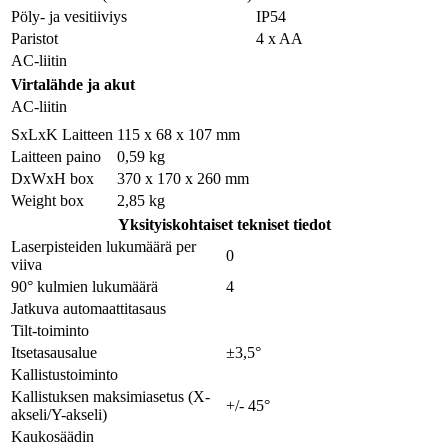
Pöly- ja vesitiiviys
IP54
Paristot
4 x AA
AC-liitin
Virtalähde ja akut
AC-liitin
SxLxK Laitteen
115 x 68 x 107 mm
Laitteen paino
0,59 kg
DxWxH box
370 x 170 x 260 mm
Weight box
2,85 kg
Yksityiskohtaiset tekniset tiedot
Laserpisteiden lukumäärä per
0
viiva
90° kulmien lukumäärä
4
Jatkuva automaattitasaus
Tilt-toiminto
Itsetasausalue
±3,5°
Kallistustoiminto
Kallistuksen maksimiasetus (X-
+/- 45°
akseli/Y-akseli)
Kaukosäädin