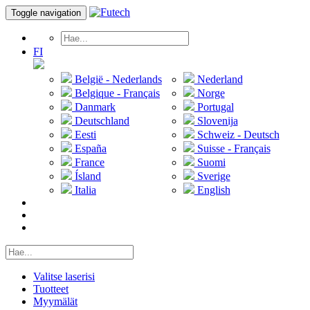
Toggle navigation
FI
België - Nederlands
Nederland
Belgique - Français
Norge
Danmark
Portugal
Deutschland
Slovenija
Eesti
Schweiz - Deutsch
España
Suisse - Français
France
Suomi
Ísland
Sverige
Italia
English
Valitse laserisi
Tuotteet
Myymälät