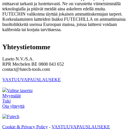
mittaavat tarkasti ja luotettavasti. Ne on varustettu viimeisimmällä
teknologialla ja pitävät meidät aina askeleen edellä muita.
FUTECHIN valikoima täyttää jokaisen ammattirakentajan tarpeet.
Korkealaatuisten laitteiden lisäksi FUTECHILLA on ammattimaisia
huoltoliikkeitä useissa Euroopan maissa, joissa laitteesi voidaan
kalibroida tai korjata tarvittaessa.
Yhteystietomme
Laseto N.V./S.A.
RPR Mechelen BE 0808 043 652
contact@futech-tools.com
VASTUUVAPAUSLAUSEKE
Valitse laserisi
Myymälät
Tuki
Ota yhteyttä
Cookie & Privacy Policy
-
VASTUUVAPAUSLAUSEKE