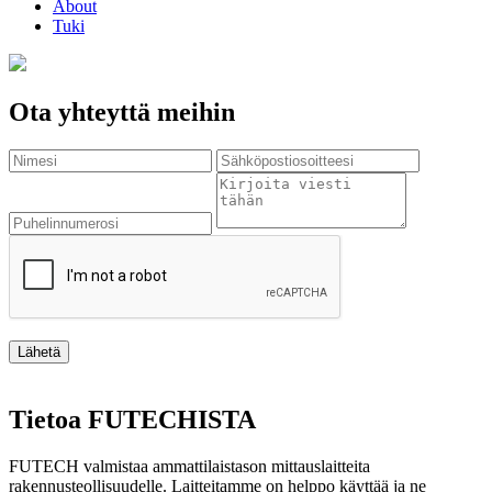
About
Tuki
Ota yhteyttä meihin
Lähetä
Tietoa FUTECHISTA
FUTECH valmistaa ammattilaistason mittauslaitteita
rakennusteollisuudelle. Laitteitamme on helppo käyttää ja ne