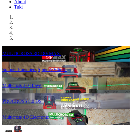
About
Tuki
MULTICROSS 3D 18VMAX
Spinner Punainen
Spinner Vihreä
Multicross 3D Brave
PROCROSS 8.0 DS
Multicross 4D Electronic