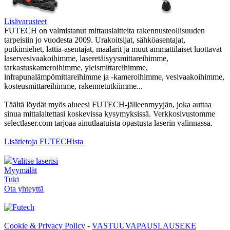
Lisävarusteet
FUTECH on valmistanut mittauslaitteita rakennusteollisuuden
tarpeisiin jo vuodesta 2009. Urakoitsijat, sähköasentajat,
putkimiehet, lattia-asentajat, maalarit ja muut ammattilaiset luottavat
laservesivaakoihimme, laseretäisyysmittareihimme,
tarkastuskameroihimme, yleismittareihimme,
infrapunalämpömittareihimme ja -kameroihimme, vesivaakoihimme,
kosteusmittareihimme, rakennetutkiimme...
Täältä löydät myös alueesi FUTECH-jälleenmyyjän, joka auttaa
sinua mittalaitettasi koskevissa kysymyksissä. Verkkosivustomme
selectlaser.com tarjoaa ainutlaatuista opastusta laserin valinnassa.
Lisätietoja FUTECHista
Valitse laserisi
Myymälät
Tuki
Ota yhteyttä
Cookie & Privacy Policy
-
VASTUUVAPAUSLAUSEKE