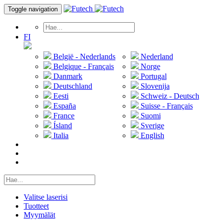
Toggle navigation
FI
België - Nederlands
Nederland
Belgique - Français
Norge
Danmark
Portugal
Deutschland
Slovenija
Eesti
Schweiz - Deutsch
España
Suisse - Français
France
Suomi
Ísland
Sverige
Italia
English
Valitse laserisi
Tuotteet
Myymälät