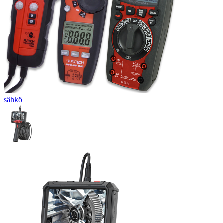
sähkö