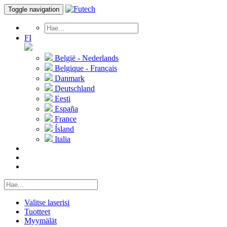
Toggle navigation
FI
België - Nederlands
Belgique - Français
Danmark
Deutschland
Eesti
España
France
Ísland
Italia
Valitse laserisi
Tuotteet
Myymälät