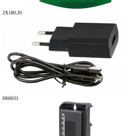
2X180.20
H60033