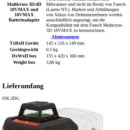
Multicross 3D/4D
Milwaukee sind nicht im Besitz von Futech
18VMAX und
(Laseto NV). Marken und Abbildungen
18VMAX
von Akkus von Drittunternehmen werden
Batterieadapter
ausschließlich angezeigt, um die
Kompatibilität mit dem Futech Multicross
3D 18VMAX zu kennzeichnen.
Abmessungen
TxBxH Geräte
145 x 116 x 149 mm
Gerätegewicht
0,5 kg
DxWxH box
155 x 420 x 360 mm
Weight box
3,86 kg
Lieferumfang
036.3DG