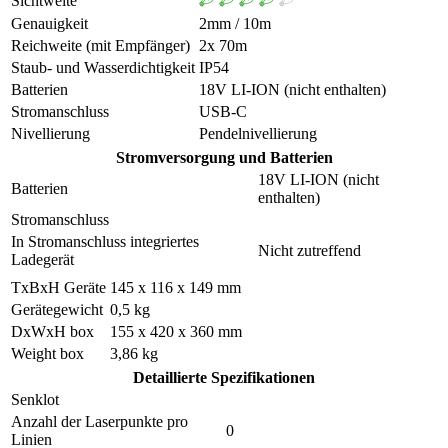
Sichtweite
Genauigkeit
2mm / 10m
Reichweite (mit Empfänger)
2x 70m
Staub- und Wasserdichtigkeit
IP54
Batterien
18V LI-ION (nicht enthalten)
Stromanschluss
USB-C
Nivellierung
Pendelnivellierung
Stromversorgung und Batterien
18V LI-ION (nicht
Batterien
enthalten)
Stromanschluss
In Stromanschluss integriertes
Nicht zutreffend
Ladegerät
TxBxH Geräte
145 x 116 x 149 mm
Gerätegewicht
0,5 kg
DxWxH box
155 x 420 x 360 mm
Weight box
3,86 kg
Detaillierte Spezifikationen
Senklot
Anzahl der Laserpunkte pro
0
Linien