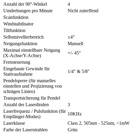
Anzahl der 90°-Winkel
4
Umdrehungen pro Minute
Nicht zutreffend
Scanfunktion
Windstabilisator
Tiltfunktion
Selbstnivellierbereich
±4°
Neigungsfunktion
Manuell
Maximal einstellbare Neigung
+/- 45°
(X-Achse/Y-Achse)
Fernsteuerung
Eingebaute Gewinde für
1/4" & 5/8"
Stativaufnahme
Pendelsperre (für manuelles
einstellen und Projizierung von
schrägen Linien)
Transportsicherung für Pendel
Anzahl der Laserdioden
3
Laserfrequenz / Pulsfunktion (für
10KHz
Empfänger-Modus)
Laserklasse
Class 2, 505nm - 525nm, <1mW
Farbe der Laserstrahlen
Grün