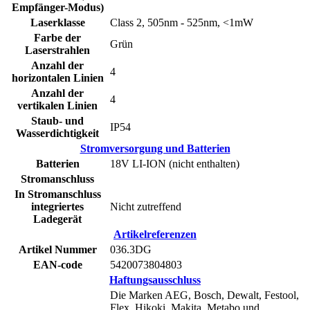
Empfänger-Modus)
Laserklasse
Class 2, 505nm - 525nm, <1mW
Farbe der
Grün
Laserstrahlen
Anzahl der
4
horizontalen Linien
Anzahl der
4
vertikalen Linien
Staub- und
IP54
Wasserdichtigkeit
Stromversorgung und Batterien
Batterien
18V LI-ION (nicht enthalten)
Stromanschluss
In Stromanschluss
integriertes
Nicht zutreffend
Ladegerät
Artikelreferenzen
Artikel Nummer
036.3DG
EAN-code
5420073804803
Haftungsausschluss
Die Marken AEG, Bosch, Dewalt, Festool,
Flex, Hikoki, Makita, Metabo und