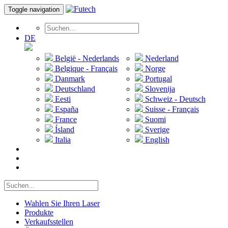
Toggle navigation
DE
België - Nederlands
Nederland
Belgique - Français
Norge
Danmark
Portugal
Deutschland
Slovenija
Eesti
Schweiz - Deutsch
España
Suisse - Français
France
Suomi
Ísland
Sverige
Italia
English
Wahlen Sie Ihren Laser
Produkte
Verkaufsstellen