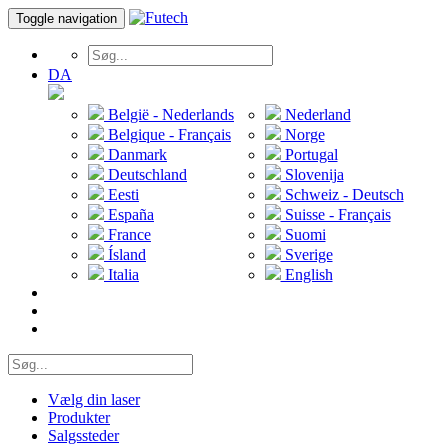
Toggle navigation
DA
België - Nederlands
Nederland
Belgique - Français
Norge
Danmark
Portugal
Deutschland
Slovenija
Eesti
Schweiz - Deutsch
España
Suisse - Français
France
Suomi
Ísland
Sverige
Italia
English
Vælg din laser
Produkter
Salgssteder