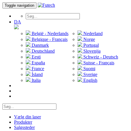
Toggle navigation
DA
België - Nederlands
Nederland
Belgique - Français
Norge
Danmark
Portugal
Deutschland
Slovenija
Eesti
Schweiz - Deutsch
España
Suisse - Français
France
Suomi
Ísland
Sverige
Italia
English
Vælg din laser
Produkter
Salgssteder