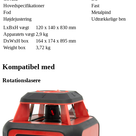
Hovedspecifikationer
Fast
Fod
Metalpind
Højdejustering
Udtrækkelige ben
LxBxH vægt
120 x 140 x 830 mm
Apparatets vægt
2,9 kg
DxWxH box
164 x 174 x 895 mm
Weight box
3,72 kg
Kompatibel med
Rotationslasere