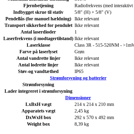
Fjernbetjening
Radiofrekvens (med interaktivt 
Indbygget skrue til stativ
5/8" (H) + 5/8" (V)
Pendellås (for manuel hældning)
Ikke relevant
Transport sikkerhed for pendulet
Ikke relevant
Antal laserdioder
1
Laserfrekvens (i modtagertilstand)
Ikke relevant
Laserklasse
Class 3R - 515-520NM - >1
Farve på laserlyset
Grøn
Antal vandrette linjer
Ikke relevant
Antal lodrette linjer
Ikke relevant
Støv-og vandtæthed
IP65
Strømforsyning og batterier
Strømforsyning
Lader integreret i strømforsyning
Dimensioner
LxBxH vægt
214 x 214 x 210 mm
Apparatets vægt
2,45 kg
DxWxH box
292 x 570 x 492 mm
Weight box
8,39 kg