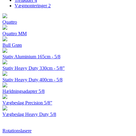
Trefødder
4
Vægmonteringer
2
Quattro
Quattro MM
Bull Grøn
Stativ Aluminium 165cm - 5/8
Stativ Heavy Duty 330cm - 5/8”
Stativ Heavy Duty 400cm - 5/8
Hældningsadapter 5/8
Vægbeslag Precision 5/8”
Vægbeslag Heavy Duty 5/8
Rotationslasere