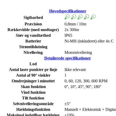
Hovedspecifikationer
Sigtbarhed
Præcision
0,8mm / 10m
Rækkevidde (med modtager)
2x 300m
Støv og vandtæthed
IP65
Batterier
Ni-MH (inkluderet) eller 4x C
Strømtilslutning
Nivellering
Motornivellering
Detalierede specifikationer
Lod
Antal laser punkter pr linje
Ikke relevant
Antal af 90° vinkler
1
Omdrejninger i minuttet
0, 60, 120, 300, 600 RPM
Skan funktion
0°, 10°, 45°, 90°, 180°
Vind funktion
Tilt funktion
Selvnivelleringsområde
±5°
Hældningsfunktion
Manuelt + Elektronisk + Digita
Maksimal indstilbar hældning
±10%