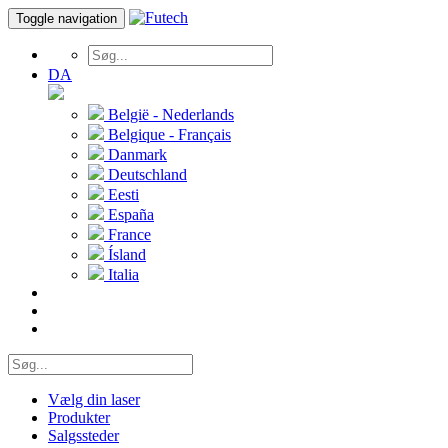
Toggle navigation
DA
België - Nederlands
Belgique - Français
Danmark
Deutschland
Eesti
España
France
Ísland
Italia
Vælg din laser
Produkter
Salgssteder