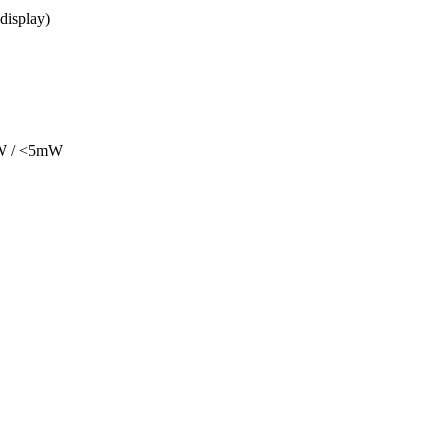
display)
mW / <5mW