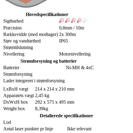
Hovedspecifikationer
Sigtbarhed
Præcision
0,8mm / 10m
Rækkevidde (med modtager)
2x 300m
Støv og vandtæthed
IP65
Strømtilslutning
Nivellering
Motornivellering
Strømforsyning og batterier
Batterier
Ni-MH & 4xC
Strømforsyning
Lader integreret i strømforsyning
LxBxH vægt
214 x 214 x 210 mm
Apparatets vægt
2,45 kg
DxWxH box
292 x 575 x 495 mm
Weight box
8,39kg
Detalierede specifikationer
Lod
Antal laser punkter pr linje
Ikke relevant