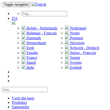
Toggle navigation
DA
België - Nederlands
Nederland
Belgique - Français
Norge
Danmark
Portugal
Deutschland
Slovenija
Eesti
Schweiz - Deutsch
España
Suisse - Français
France
Suomi
Ísland
Sverige
Italia
English
Vælg din laser
Produkter
Salgssteder