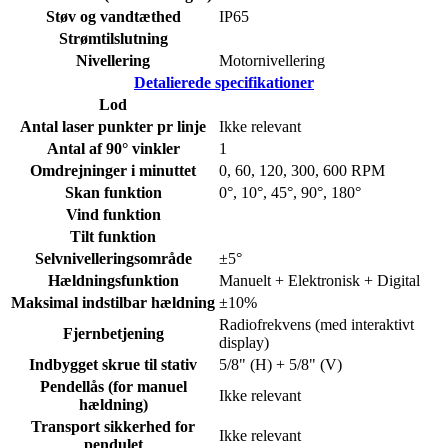
Støv og vandtæthed
IP65
Strømtilslutning
Nivellering
Motornivellering
Detalierede specifikationer
Lod
Antal laser punkter pr linje
Ikke relevant
Antal af 90° vinkler
1
Omdrejninger i minuttet
0, 60, 120, 300, 600 RPM
Skan funktion
0°, 10°, 45°, 90°, 180°
Vind funktion
Tilt funktion
Selvnivelleringsområde
±5°
Hældningsfunktion
Manuelt + Elektronisk + Digital
Maksimal indstilbar hældning
±10%
Radiofrekvens (med interaktivt
Fjernbetjening
display)
Indbygget skrue til stativ
5/8" (H) + 5/8" (V)
Pendellås (for manuel
Ikke relevant
hældning)
Transport sikkerhed for
Ikke relevant
pendulet