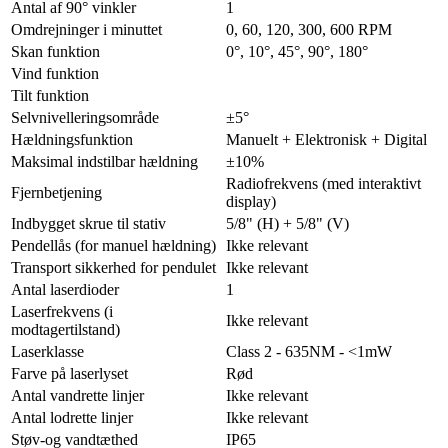
Antal af 90° vinkler
1
Omdrejninger i minuttet
0, 60, 120, 300, 600 RPM
Skan funktion
0°, 10°, 45°, 90°, 180°
Vind funktion
Tilt funktion
Selvnivelleringsområde
±5°
Hældningsfunktion
Manuelt + Elektronisk + Digital
Maksimal indstilbar hældning
±10%
Radiofrekvens (med interaktivt
Fjernbetjening
display)
Indbygget skrue til stativ
5/8" (H) + 5/8" (V)
Pendellås (for manuel hældning)
Ikke relevant
Transport sikkerhed for pendulet
Ikke relevant
Antal laserdioder
1
Laserfrekvens (i
Ikke relevant
modtagertilstand)
Laserklasse
Class 2 - 635NM - <1mW
Farve på laserlyset
Rød
Antal vandrette linjer
Ikke relevant
Antal lodrette linjer
Ikke relevant
Støv-og vandtæthed
IP65