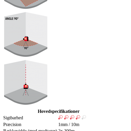
Hovedspecifikationer
Sigtbarhed
Præcision
1mm / 10m
Rækkevidde (med modtager)
2x 300m