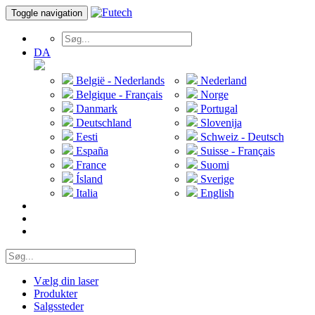
Toggle navigation
DA
België - Nederlands
Nederland
Belgique - Français
Norge
Danmark
Portugal
Deutschland
Slovenija
Eesti
Schweiz - Deutsch
España
Suisse - Français
France
Suomi
Ísland
Sverige
Italia
English
Vælg din laser
Produkter
Salgssteder