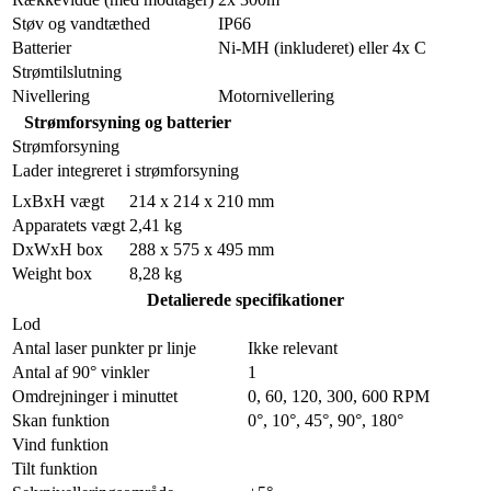
Støv og vandtæthed
IP66
Batterier
Ni-MH (inkluderet) eller 4x C
Strømtilslutning
Nivellering
Motornivellering
Strømforsyning og batterier
Strømforsyning
Lader integreret i strømforsyning
LxBxH vægt
214 x 214 x 210 mm
Apparatets vægt
2,41 kg
DxWxH box
288 x 575 x 495 mm
Weight box
8,28 kg
Detalierede specifikationer
Lod
Antal laser punkter pr linje
Ikke relevant
Antal af 90° vinkler
1
Omdrejninger i minuttet
0, 60, 120, 300, 600 RPM
Skan funktion
0°, 10°, 45°, 90°, 180°
Vind funktion
Tilt funktion