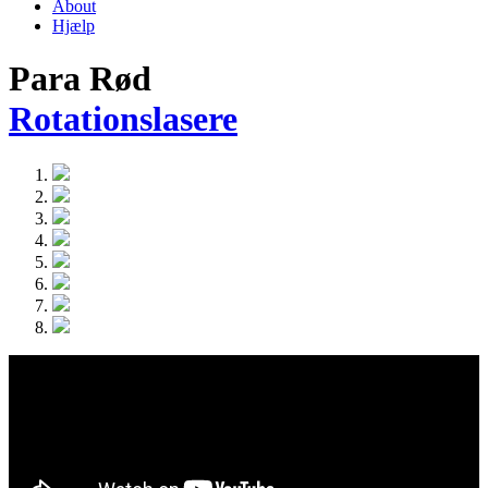
About
Hjælp
Para Rød
Rotationslasere