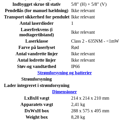
Indbygget skrue til stativ
5/8" (H) + 5/8" (V)
Pendellås (for manuel hældning)
Ikke relevant
Transport sikkerhed for pendulet
Ikke relevant
Antal laserdioder
1
Laserfrekvens (i
Ikke relevant
modtagertilstand)
Laserklasse
Class 2 - 635NM - <1mW
Farve på laserlyset
Rød
Antal vandrette linjer
Ikke relevant
Antal lodrette linjer
Ikke relevant
Støv-og vandtæthed
IP66
Strømforsyning og batterier
Strømforsyning
Lader integreret i strømforsyning
Dimensioner
LxBxH vægt
214 x 214 x 210 mm
Apparatets vægt
2,41 kg
DxWxH box
288 x 575 x 495 mm
Weight box
8,28 kg