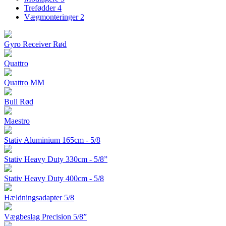
Trefødder
4
Vægmonteringer
2
Gyro Receiver Rød
Quattro
Quattro MM
Bull Rød
Maestro
Stativ Aluminium 165cm - 5/8
Stativ Heavy Duty 330cm - 5/8”
Stativ Heavy Duty 400cm - 5/8
Hældningsadapter 5/8
Vægbeslag Precision 5/8”