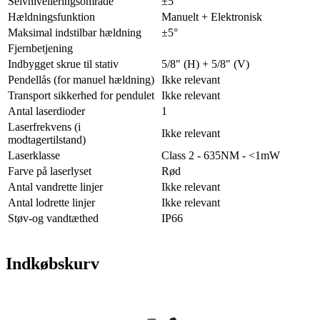
Selvnivelleringsområde
±5°
Hældningsfunktion
Manuelt + Elektronisk
Maksimal indstilbar hældning
±5°
Fjernbetjening
Indbygget skrue til stativ
5/8" (H) + 5/8" (V)
Pendellås (for manuel hældning)
Ikke relevant
Transport sikkerhed for pendulet
Ikke relevant
Antal laserdioder
1
Laserfrekvens (i
Ikke relevant
modtagertilstand)
Laserklasse
Class 2 - 635NM - <1mW
Farve på laserlyset
Rød
Antal vandrette linjer
Ikke relevant
Antal lodrette linjer
Ikke relevant
Støv-og vandtæthed
IP66
Indkøbskurv