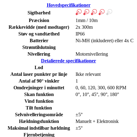
Hovedspecifikationer
Sigtbarhed
Præcision
1mm / 10m
Rækkevidde (med modtager)
2x 300m
Støv og vandtæthed
IP66
Batterier
Ni-MH (inkluderet) eller 4x C
Strømtilslutning
Nivellering
Motornivellering
Detalierede specifikationer
Lod
Antal laser punkter pr linje
Ikke relevant
Antal af 90° vinkler
1
Omdrejninger i minuttet
0, 60, 120, 300, 600 RPM
Skan funktion
0°, 10°, 45°, 90°, 180°
Vind funktion
Tilt funktion
Selvnivelleringsområde
±5°
Hældningsfunktion
Manuelt + Elektronisk
Maksimal indstilbar hældning
±5°
Fjernbetjening