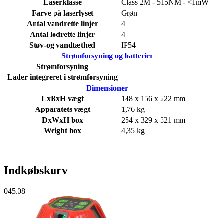
Laserklasse
Class 2M - 515NM - <1mW
Farve på laserlyset
Grøn
Antal vandrette linjer
4
Antal lodrette linjer
4
Støv-og vandtæthed
IP54
Strømforsyning og batterier
Strømforsyning
Lader integreret i strømforsyning
Dimensioner
LxBxH vægt
148 x 156 x 222 mm
Apparatets vægt
1,76 kg
DxWxH box
254 x 329 x 321 mm
Weight box
4,35 kg
Indkøbskurv
045.08