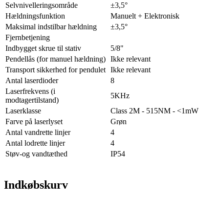
Selvnivelleringsområde
±3,5°
Hældningsfunktion
Manuelt + Elektronisk
Maksimal indstilbar hældning
±3,5°
Fjernbetjening
Indbygget skrue til stativ
5/8"
Pendellås (for manuel hældning)
Ikke relevant
Transport sikkerhed for pendulet
Ikke relevant
Antal laserdioder
8
Laserfrekvens (i
5KHz
modtagertilstand)
Laserklasse
Class 2M - 515NM - <1mW
Farve på laserlyset
Grøn
Antal vandrette linjer
4
Antal lodrette linjer
4
Støv-og vandtæthed
IP54
Indkøbskurv