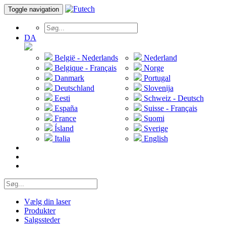
Toggle navigation
DA
België - Nederlands
Nederland
Belgique - Français
Norge
Danmark
Portugal
Deutschland
Slovenija
Eesti
Schweiz - Deutsch
España
Suisse - Français
France
Suomi
Ísland
Sverige
Italia
English
Vælg din laser
Produkter
Salgssteder