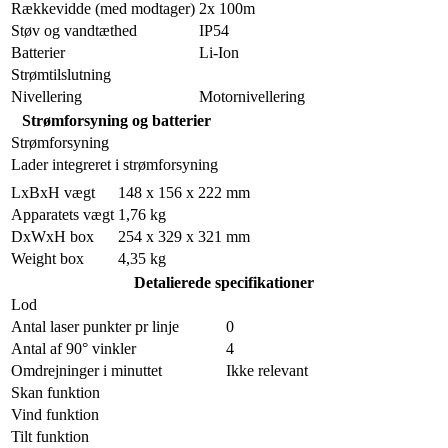
Rækkevidde (med modtager)
2x 100m
Støv og vandtæthed
IP54
Batterier
Li-Ion
Strømtilslutning
Nivellering
Motornivellering
Strømforsyning og batterier
Strømforsyning
Lader integreret i strømforsyning
LxBxH vægt
148 x 156 x 222 mm
Apparatets vægt
1,76 kg
DxWxH box
254 x 329 x 321 mm
Weight box
4,35 kg
Detalierede specifikationer
Lod
Antal laser punkter pr linje
0
Antal af 90° vinkler
4
Omdrejninger i minuttet
Ikke relevant
Skan funktion
Vind funktion
Tilt funktion