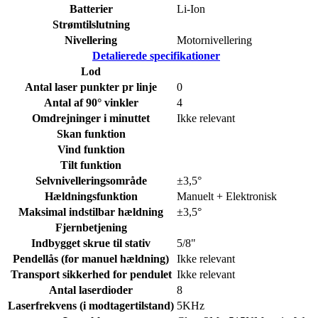
Batterier
Li-Ion
Strømtilslutning
Nivellering
Motornivellering
Detalierede specifikationer
Lod
Antal laser punkter pr linje
0
Antal af 90° vinkler
4
Omdrejninger i minuttet
Ikke relevant
Skan funktion
Vind funktion
Tilt funktion
Selvnivelleringsområde
±3,5°
Hældningsfunktion
Manuelt + Elektronisk
Maksimal indstilbar hældning
±3,5°
Fjernbetjening
Indbygget skrue til stativ
5/8"
Pendellås (for manuel hældning)
Ikke relevant
Transport sikkerhed for pendulet
Ikke relevant
Antal laserdioder
8
Laserfrekvens (i modtagertilstand)
5KHz