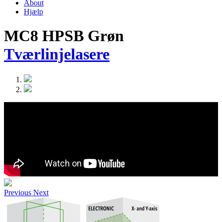
About
Hjælp
MC8 HPSB Grøn
Tværlinjelasere
Previous
Next