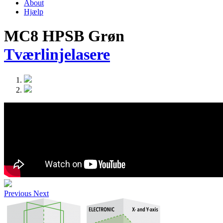
About
Hjælp
MC8 HPSB Grøn
Tværlinjelasere
Previous
Next