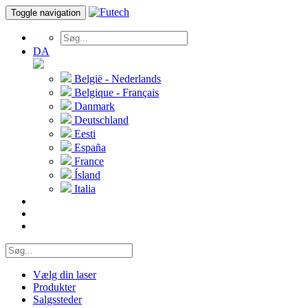
Toggle navigation
DA
België - Nederlands
Belgique - Français
Danmark
Deutschland
Eesti
España
France
Ísland
Italia
Vælg din laser
Produkter
Salgssteder