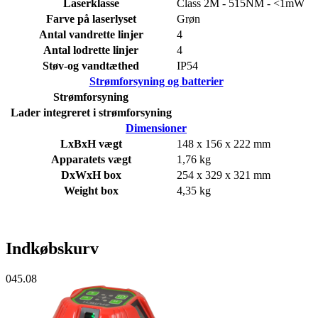
Laserklasse
Class 2M - 515NM - <1mW
Farve på laserlyset
Grøn
Antal vandrette linjer
4
Antal lodrette linjer
4
Støv-og vandtæthed
IP54
Strømforsyning og batterier
Strømforsyning
Lader integreret i strømforsyning
Dimensioner
LxBxH vægt
148 x 156 x 222 mm
Apparatets vægt
1,76 kg
DxWxH box
254 x 329 x 321 mm
Weight box
4,35 kg
Indkøbskurv
045.08