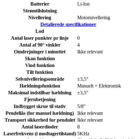
Batterier
Li-Ion
Strømtilslutning
Nivellering
Motornivellering
Detalierede specifikationer
Lod
Antal laser punkter pr linje
0
Antal af 90° vinkler
4
Omdrejninger i minuttet
Ikke relevant
Skan funktion
Vind funktion
Tilt funktion
Selvnivelleringsområde
±3,5°
Hældningsfunktion
Manuelt + Elektronisk
Maksimal indstilbar hældning
±3,5°
Fjernbetjening
Indbygget skrue til stativ
5/8"
Pendellås (for manuel hældning)
Ikke relevant
Transport sikkerhed for pendulet
Ikke relevant
Antal laserdioder
8
Laserfrekvens (i modtagertilstand)
5KHz