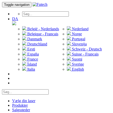
Toggle navigation
DA
België - Nederlands
Nederland
Belgique - Français
Norge
Danmark
Portugal
Deutschland
Slovenija
Eesti
Schweiz - Deutsch
España
Suisse - Français
France
Suomi
Ísland
Sverige
Italia
English
Vælg din laser
Produkter
Salgssteder