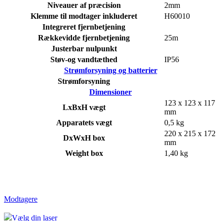
Niveauer af præcision
2mm
Klemme til modtager inkluderet
H60010
Integreret fjernbetjening
Rækkevidde fjernbetjening
25m
Justerbar nulpunkt
Støv-og vandtæthed
IP56
Strømforsyning og batterier
Strømforsyning
Dimensioner
123 x 123 x 117
LxBxH vægt
mm
Apparatets vægt
0,5 kg
220 x 215 x 172
DxWxH box
mm
Weight box
1,40 kg
Modtagere
Vælg din laser