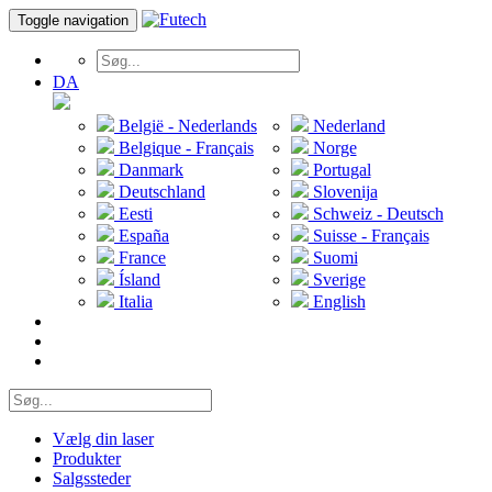
Toggle navigation
DA
België - Nederlands
Nederland
Belgique - Français
Norge
Danmark
Portugal
Deutschland
Slovenija
Eesti
Schweiz - Deutsch
España
Suisse - Français
France
Suomi
Ísland
Sverige
Italia
English
Vælg din laser
Produkter
Salgssteder