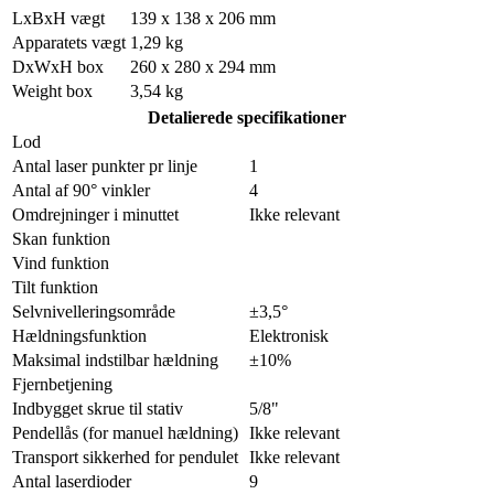
LxBxH vægt
139 x 138 x 206 mm
Apparatets vægt
1,29 kg
DxWxH box
260 x 280 x 294 mm
Weight box
3,54 kg
Detalierede specifikationer
Lod
Antal laser punkter pr linje
1
Antal af 90° vinkler
4
Omdrejninger i minuttet
Ikke relevant
Skan funktion
Vind funktion
Tilt funktion
Selvnivelleringsområde
±3,5°
Hældningsfunktion
Elektronisk
Maksimal indstilbar hældning
±10%
Fjernbetjening
Indbygget skrue til stativ
5/8"
Pendellås (for manuel hældning)
Ikke relevant
Transport sikkerhed for pendulet
Ikke relevant
Antal laserdioder
9