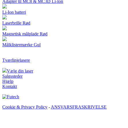
Adapter til MC8 & MC3D Li-Ion
Li-Ion batteri
Laserbrille Rød
Magnetisk målplade Rød
Målklistermærke Gul
Tværlinjelasere
Vælg din laser
Salgssteder
Hjælp
Kontakt
Cookie & Privacy Policy
-
ANSVARSFRASKRIVELSE