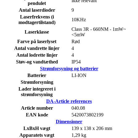
Ikke relevant
pendulet
Antal laserdioder
9
Laserfrekvens (i
10KHz
modtagertilstand)
Class 3R - 660NM - 1mW~
Laserklasse
<5mW
Farve på laserlyset
Rød
Antal vandrette linjer
4
Antal lodrette linjer
4
Støv-og vandtæthed
IP54
Strømforsyning og batterier
Batterier
LI-ION
Strømforsyning
Lader integreret i
strømforsyning
DA-Article references
Article number
040.08
EAN kode
5420073802199
Dimensioner
LxBxH vægt
139 x 138 x 206 mm
Apparatets vægt
1,29 kg