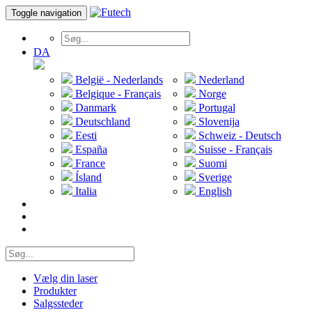
Toggle navigation
DA
België - Nederlands
Nederland
Belgique - Français
Norge
Danmark
Portugal
Deutschland
Slovenija
Eesti
Schweiz - Deutsch
España
Suisse - Français
France
Suomi
Ísland
Sverige
Italia
English
Vælg din laser
Produkter
Salgssteder