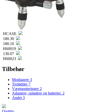
HCASE
180.30
180.10
H60019
130.07
H60023
Tilbehør
Modtagere
3
Trefødder
7
Vægmonteringer
2
Adaptere, opladere og batterier.
2
Andet
3
Quattro