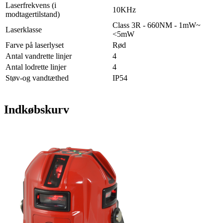
Laserfrekvens (i
10KHz
modtagertilstand)
Class 3R - 660NM - 1mW~
Laserklasse
<5mW
Farve på laserlyset
Rød
Antal vandrette linjer
4
Antal lodrette linjer
4
Støv-og vandtæthed
IP54
Indkøbskurv