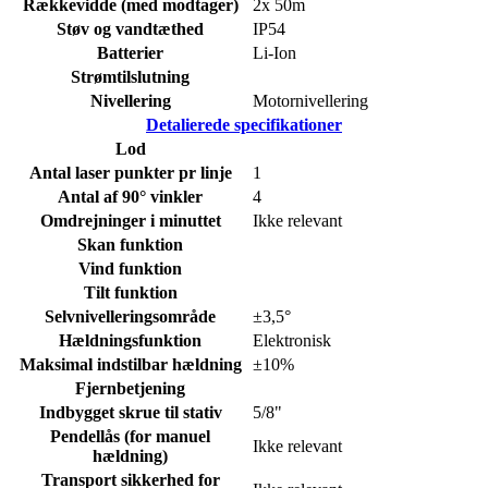
Rækkevidde (med modtager)
2x 50m
Støv og vandtæthed
IP54
Batterier
Li-Ion
Strømtilslutning
Nivellering
Motornivellering
Detalierede specifikationer
Lod
Antal laser punkter pr linje
1
Antal af 90° vinkler
4
Omdrejninger i minuttet
Ikke relevant
Skan funktion
Vind funktion
Tilt funktion
Selvnivelleringsområde
±3,5°
Hældningsfunktion
Elektronisk
Maksimal indstilbar hældning
±10%
Fjernbetjening
Indbygget skrue til stativ
5/8"
Pendellås (for manuel
Ikke relevant
hældning)
Transport sikkerhed for