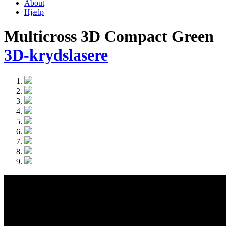
About
Hjælp
Multicross 3D Compact Green
3D-krydslasere