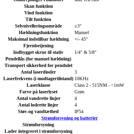
Skan funktion
Vind funktion
Tilt funktion
Selvnivelleringsområde
±3°
Hældningsfunktion
Manuel
Maksimal indstilbar hældning
+/- 45°
Fjernbetjening
Indbygget skrue til stativ
1/4" & 5/8"
Pendellås (for manuel hældning)
Transport sikkerhed for pendulet
Antal laserdioder
3
Laserfrekvens (i modtagertilstand)
10KHz
Laserklasse
Class 2 - 515NM - <1mW
Farve på laserlyset
Grøn
Antal vandrette linjer
4
Antal lodrette linjer
4
Støv-og vandtæthed
IP54
Strømforsyning og batterier
Strømforsyning
Lader integreret i strømforsyning