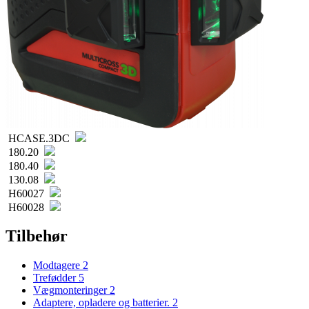
HCASE.3DC
180.20
180.40
130.08
H60027
H60028
Tilbehør
Modtagere
2
Trefødder
5
Vægmonteringer
2
Adaptere, opladere og batterier.
2