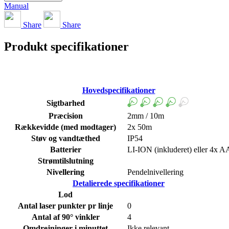
Manual
Share
Share
Produkt specifikationer
Hovedspecifikationer
Sigtbarhed
Præcision
2mm / 10m
Rækkevidde (med modtager)
2x 50m
Støv og vandtæthed
IP54
Batterier
LI-ION (inkluderet) eller 4x A
Strømtilslutning
Nivellering
Pendelnivellering
Detalierede specifikationer
Lod
Antal laser punkter pr linje
0
Antal af 90° vinkler
4
Omdrejninger i minuttet
Ikke relevant