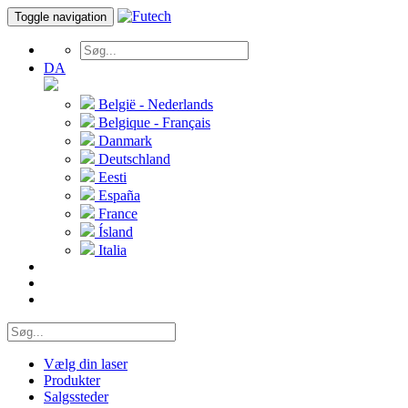
Toggle navigation
DA
België - Nederlands
Belgique - Français
Danmark
Deutschland
Eesti
España
France
Ísland
Italia
Vælg din laser
Produkter
Salgssteder