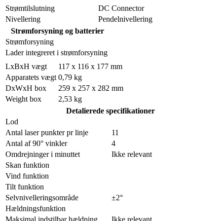
Strømtilslutning
DC Connector
Nivellering
Pendelnivellering
Strømforsyning og batterier
Strømforsyning
Lader integreret i strømforsyning
LxBxH vægt
117 x 116 x 177 mm
Apparatets vægt
0,79 kg
DxWxH box
259 x 257 x 282 mm
Weight box
2,53 kg
Detalierede specifikationer
Lod
Antal laser punkter pr linje
11
Antal af 90° vinkler
4
Omdrejninger i minuttet
Ikke relevant
Skan funktion
Vind funktion
Tilt funktion
Selvnivelleringsområde
±2°
Hældningsfunktion
Maksimal indstilbar hældning
Ikke relevant