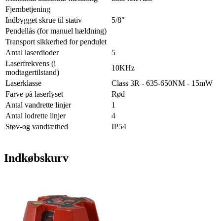
Fjernbetjening
Indbygget skrue til stativ
5/8"
Pendellås (for manuel hældning)
Transport sikkerhed for pendulet
Antal laserdioder
5
Laserfrekvens (i
10KHz
modtagertilstand)
Laserklasse
Class 3R - 635-650NM - 15mW
Farve på laserlyset
Rød
Antal vandrette linjer
1
Antal lodrette linjer
4
Støv-og vandtæthed
IP54
Indkøbskurv