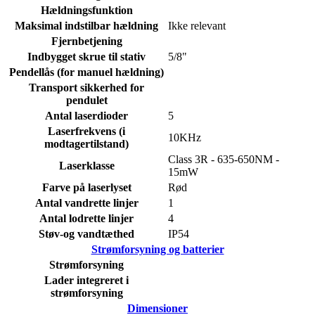
Hældningsfunktion
Maksimal indstilbar hældning
Ikke relevant
Fjernbetjening
Indbygget skrue til stativ
5/8"
Pendellås (for manuel hældning)
Transport sikkerhed for
pendulet
Antal laserdioder
5
Laserfrekvens (i
10KHz
modtagertilstand)
Class 3R - 635-650NM -
Laserklasse
15mW
Farve på laserlyset
Rød
Antal vandrette linjer
1
Antal lodrette linjer
4
Støv-og vandtæthed
IP54
Strømforsyning og batterier
Strømforsyning
Lader integreret i
strømforsyning
Dimensioner