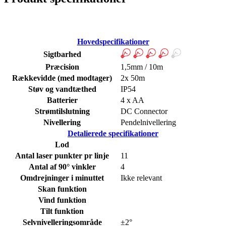
Hovedspecifikationer
Sigtbarhed
Præcision
1,5mm / 10m
Rækkevidde (med modtager)
2x 50m
Støv og vandtæthed
IP54
Batterier
4 x AA
Strømtilslutning
DC Connector
Nivellering
Pendelnivellering
Detalierede specifikationer
Lod
Antal laser punkter pr linje
11
Antal af 90° vinkler
4
Omdrejninger i minuttet
Ikke relevant
Skan funktion
Vind funktion
Tilt funktion
Selvnivelleringsområde
±2°