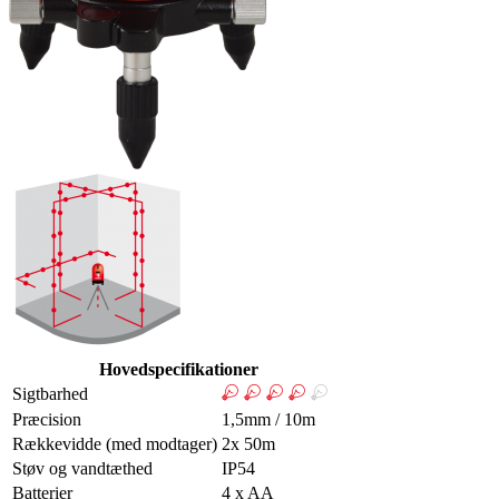
Hovedspecifikationer
Sigtbarhed
Præcision
1,5mm / 10m
Rækkevidde (med modtager)
2x 50m
Støv og vandtæthed
IP54
Batterier
4 x AA