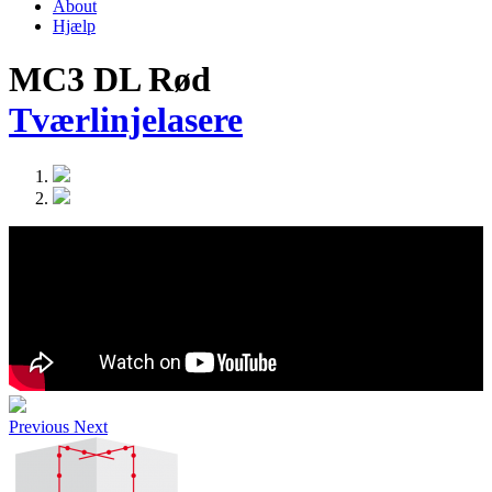
About
Hjælp
MC3 DL Rød
Tværlinjelasere
Previous
Next