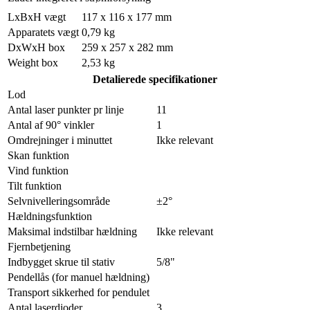
LxBxH vægt
117 x 116 x 177 mm
Apparatets vægt
0,79 kg
DxWxH box
259 x 257 x 282 mm
Weight box
2,53 kg
Detalierede specifikationer
Lod
Antal laser punkter pr linje
11
Antal af 90° vinkler
1
Omdrejninger i minuttet
Ikke relevant
Skan funktion
Vind funktion
Tilt funktion
Selvnivelleringsområde
±2°
Hældningsfunktion
Maksimal indstilbar hældning
Ikke relevant
Fjernbetjening
Indbygget skrue til stativ
5/8"
Pendellås (for manuel hældning)
Transport sikkerhed for pendulet
Antal laserdioder
3