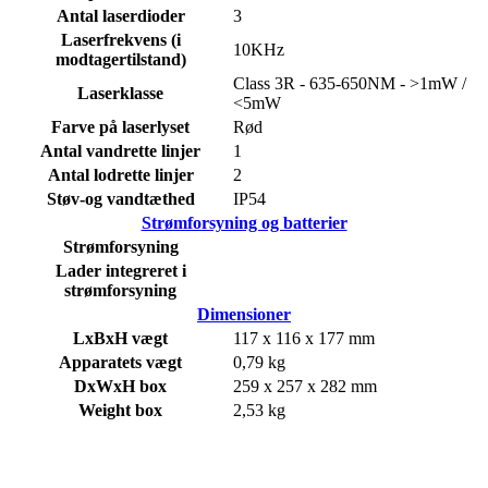
Antal laserdioder
3
Laserfrekvens (i
10KHz
modtagertilstand)
Class 3R - 635-650NM - >1mW /
Laserklasse
<5mW
Farve på laserlyset
Rød
Antal vandrette linjer
1
Antal lodrette linjer
2
Støv-og vandtæthed
IP54
Strømforsyning og batterier
Strømforsyning
Lader integreret i
strømforsyning
Dimensioner
LxBxH vægt
117 x 116 x 177 mm
Apparatets vægt
0,79 kg
DxWxH box
259 x 257 x 282 mm
Weight box
2,53 kg