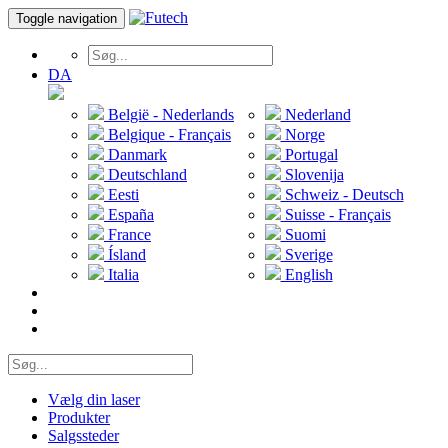
Toggle navigation
DA
België - Nederlands
Nederland
Belgique - Français
Norge
Danmark
Portugal
Deutschland
Slovenija
Eesti
Schweiz - Deutsch
España
Suisse - Français
France
Suomi
Ísland
Sverige
Italia
English
Vælg din laser
Produkter
Salgssteder