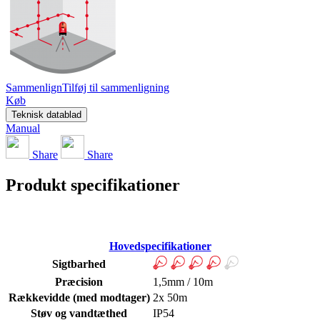
Sammenlign
Tilføj til sammenligning
Køb
Teknisk datablad
Manual
Share
Share
Produkt specifikationer
Hovedspecifikationer
Sigtbarhed
Præcision
1,5mm / 10m
Rækkevidde (med modtager)
2x 50m
Støv og vandtæthed
IP54