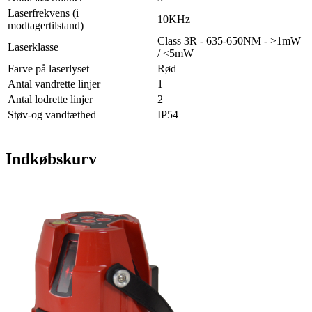
Laserfrekvens (i
10KHz
modtagertilstand)
Class 3R - 635-650NM - >1mW
Laserklasse
/ <5mW
Farve på laserlyset
Rød
Antal vandrette linjer
1
Antal lodrette linjer
2
Støv-og vandtæthed
IP54
Indkøbskurv