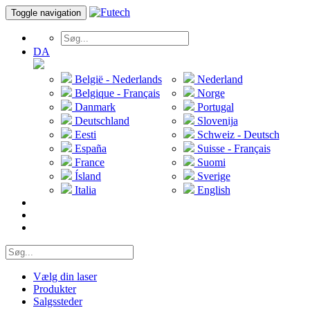
Toggle navigation
DA
België - Nederlands
Nederland
Belgique - Français
Norge
Danmark
Portugal
Deutschland
Slovenija
Eesti
Schweiz - Deutsch
España
Suisse - Français
France
Suomi
Ísland
Sverige
Italia
English
Vælg din laser
Produkter
Salgssteder