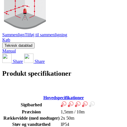
Sammenlign
Tilføj til sammenligning
Køb
Teknisk datablad
Manual
Share
Share
Produkt specifikationer
Hovedspecifikationer
Sigtbarhed
Præcision
1,5mm / 10m
Rækkevidde (med modtager)
2x 50m
Støv og vandtæthed
IP54