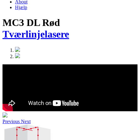
About
Hjælp
MC3 DL Rød
Tværlinjelasere
Previous
Next