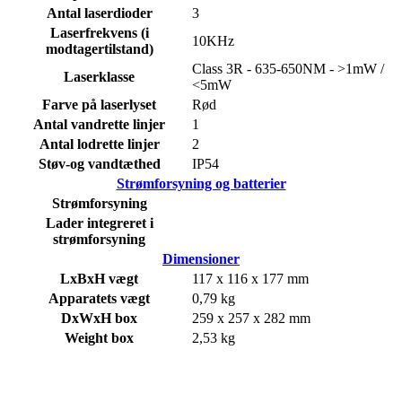
Antal laserdioder
3
Laserfrekvens (i
10KHz
modtagertilstand)
Class 3R - 635-650NM - >1mW /
Laserklasse
<5mW
Farve på laserlyset
Rød
Antal vandrette linjer
1
Antal lodrette linjer
2
Støv-og vandtæthed
IP54
Strømforsyning og batterier
Strømforsyning
Lader integreret i
strømforsyning
Dimensioner
LxBxH vægt
117 x 116 x 177 mm
Apparatets vægt
0,79 kg
DxWxH box
259 x 257 x 282 mm
Weight box
2,53 kg