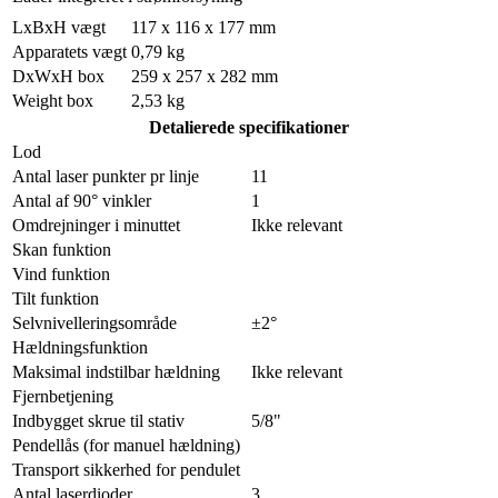
LxBxH vægt
117 x 116 x 177 mm
Apparatets vægt
0,79 kg
DxWxH box
259 x 257 x 282 mm
Weight box
2,53 kg
Detalierede specifikationer
Lod
Antal laser punkter pr linje
11
Antal af 90° vinkler
1
Omdrejninger i minuttet
Ikke relevant
Skan funktion
Vind funktion
Tilt funktion
Selvnivelleringsområde
±2°
Hældningsfunktion
Maksimal indstilbar hældning
Ikke relevant
Fjernbetjening
Indbygget skrue til stativ
5/8"
Pendellås (for manuel hældning)
Transport sikkerhed for pendulet
Antal laserdioder
3