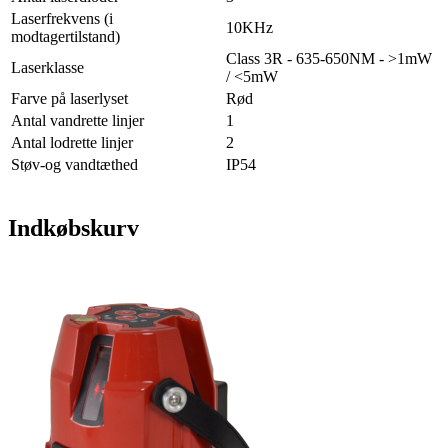
Laserfrekvens (i
10KHz
modtagertilstand)
Class 3R - 635-650NM - >1mW
Laserklasse
/ <5mW
Farve på laserlyset
Rød
Antal vandrette linjer
1
Antal lodrette linjer
2
Støv-og vandtæthed
IP54
Indkøbskurv