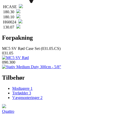
HCASE
180.30
180.10
H60024
130.07
Forpakning
MC5 SV Rød Case Set (031.05.CS)
031.05
090.300
Tilbehør
Modtagere
1
Trefødder
3
Vægmonteringer
2
Quattro