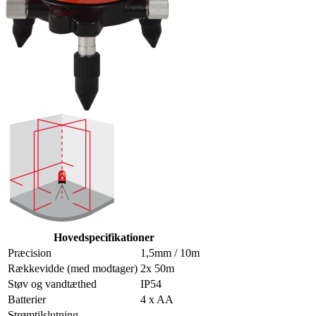
Hovedspecifikationer
Præcision
1,5mm / 10m
Rækkevidde (med modtager)
2x 50m
Støv og vandtæthed
IP54
Batterier
4 x AA
Strømtilslutning