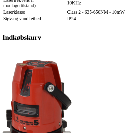
Laserfrekvens (i
10KHz
modtagertilstand)
Laserklasse
Class 2 - 635-650NM - 10mW
Støv-og vandtæthed
IP54
Indkøbskurv