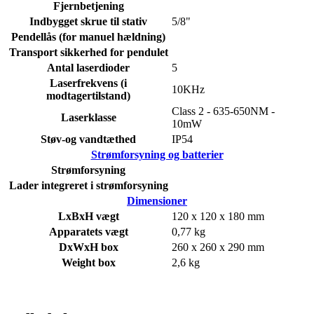
Fjernbetjening
Indbygget skrue til stativ
5/8"
Pendellås (for manuel hældning)
Transport sikkerhed for pendulet
Antal laserdioder
5
Laserfrekvens (i
10KHz
modtagertilstand)
Class 2 - 635-650NM -
Laserklasse
10mW
Støv-og vandtæthed
IP54
Strømforsyning og batterier
Strømforsyning
Lader integreret i strømforsyning
Dimensioner
LxBxH vægt
120 x 120 x 180 mm
Apparatets vægt
0,77 kg
DxWxH box
260 x 260 x 290 mm
Weight box
2,6 kg