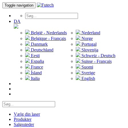
Toggle navigation
DA
België - Nederlands
Nederland
Belgique - Français
Norge
Danmark
Portugal
Deutschland
Slovenija
Eesti
Schweiz - Deutsch
España
Suisse - Français
France
Suomi
Ísland
Sverige
Italia
English
Vælg din laser
Produkter
Salgssteder