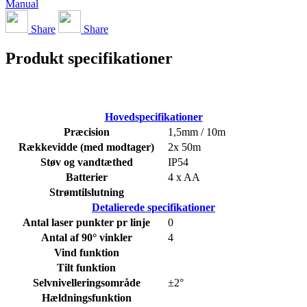
Manual
Share
Share
Produkt specifikationer
Hovedspecifikationer
Præcision
1,5mm / 10m
Rækkevidde (med modtager)
2x 50m
Støv og vandtæthed
IP54
Batterier
4 x AA
Strømtilslutning
Detalierede specifikationer
Antal laser punkter pr linje
0
Antal af 90° vinkler
4
Vind funktion
Tilt funktion
Selvnivelleringsområde
±2°
Hældningsfunktion