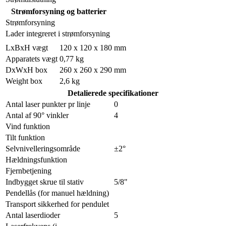
Strømforsyning og batterier
Strømforsyning
Lader integreret i strømforsyning
LxBxH vægt
120 x 120 x 180 mm
Apparatets vægt
0,77 kg
DxWxH box
260 x 260 x 290 mm
Weight box
2,6 kg
Detalierede specifikationer
Antal laser punkter pr linje
0
Antal af 90° vinkler
4
Vind funktion
Tilt funktion
Selvnivelleringsområde
±2°
Hældningsfunktion
Fjernbetjening
Indbygget skrue til stativ
5/8"
Pendellås (for manuel hældning)
Transport sikkerhed for pendulet
Antal laserdioder
5