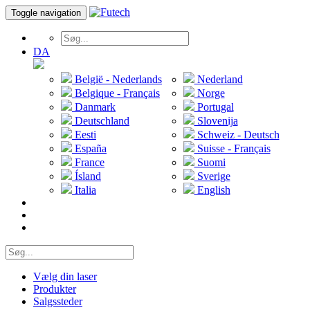
Toggle navigation
DA
België - Nederlands
Nederland
Belgique - Français
Norge
Danmark
Portugal
Deutschland
Slovenija
Eesti
Schweiz - Deutsch
España
Suisse - Français
France
Suomi
Ísland
Sverige
Italia
English
Vælg din laser
Produkter
Salgssteder