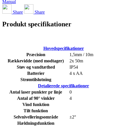
Manual
Share
Share
Produkt specifikationer
Hovedspecifikationer
Præcision
1,5mm / 10m
Rækkevidde (med modtager)
2x 50m
Støv og vandtæthed
IP54
Batterier
4 x AA
Strømtilslutning
Detalierede specifikationer
Antal laser punkter pr linje
0
Antal af 90° vinkler
4
Vind funktion
Tilt funktion
Selvnivelleringsområde
±2°
Hældningsfunktion