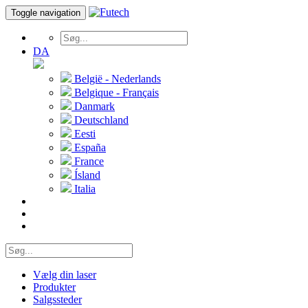
Toggle navigation
DA
België - Nederlands
Belgique - Français
Danmark
Deutschland
Eesti
España
France
Ísland
Italia
Vælg din laser
Produkter
Salgssteder