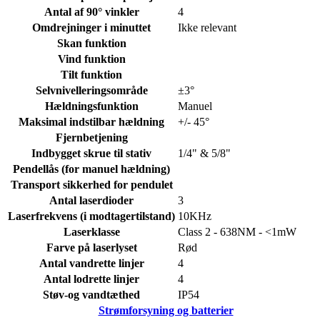
Antal af 90° vinkler
4
Omdrejninger i minuttet
Ikke relevant
Skan funktion
Vind funktion
Tilt funktion
Selvnivelleringsområde
±3°
Hældningsfunktion
Manuel
Maksimal indstilbar hældning
+/- 45°
Fjernbetjening
Indbygget skrue til stativ
1/4" & 5/8"
Pendellås (for manuel hældning)
Transport sikkerhed for pendulet
Antal laserdioder
3
Laserfrekvens (i modtagertilstand)
10KHz
Laserklasse
Class 2 - 638NM - <1mW
Farve på laserlyset
Rød
Antal vandrette linjer
4
Antal lodrette linjer
4
Støv-og vandtæthed
IP54
Strømforsyning og batterier