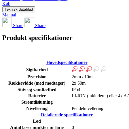
Køb
Teknisk datablad
Manual
Share
Share
Produkt specifikationer
Hovedspecifikationer
Sigtbarhed
Præcision
2mm / 10m
Rækkevidde (med modtager)
2x 50m
Støv og vandtæthed
IP54
Batterier
LI-ION (inkluderet) eller 4x A
Strømtilslutning
Nivellering
Pendelnivellering
Detalierede specifikationer
Lod
Antal laser punkter pr linje
0