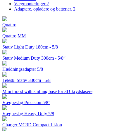
Vægmonteringer
2
Adaptere, opladere og batterier.
2
Quattro
Quattro MM
Stativ Light Duty 180cm - 5/8
Stativ Medium Duty 300cm - 5/8”
Hældningsadapter 5/8
Telesk. Stativ 330cm - 5/8
Mini tripod with shifting base for 3D-krydslasere
Vægbeslag Precision 5/8”
Vægbeslag Heavy Duty 5/8
Charger MC3D Compact Li-ion