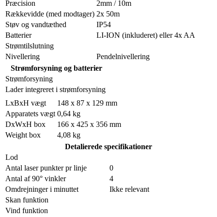
Præcision
2mm / 10m
Rækkevidde (med modtager)
2x 50m
Støv og vandtæthed
IP54
Batterier
LI-ION (inkluderet) eller 4x AA
Strømtilslutning
Nivellering
Pendelnivellering
Strømforsyning og batterier
Strømforsyning
Lader integreret i strømforsyning
LxBxH vægt
148 x 87 x 129 mm
Apparatets vægt
0,64 kg
DxWxH box
166 x 425 x 356 mm
Weight box
4,08 kg
Detalierede specifikationer
Lod
Antal laser punkter pr linje
0
Antal af 90° vinkler
4
Omdrejninger i minuttet
Ikke relevant
Skan funktion
Vind funktion