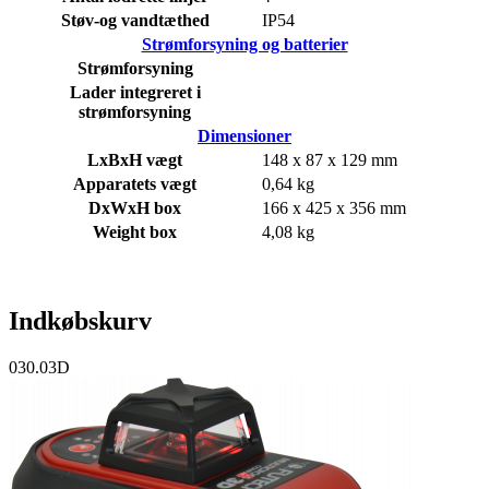
Støv-og vandtæthed
IP54
Strømforsyning og batterier
Strømforsyning
Lader integreret i
strømforsyning
Dimensioner
LxBxH vægt
148 x 87 x 129 mm
Apparatets vægt
0,64 kg
DxWxH box
166 x 425 x 356 mm
Weight box
4,08 kg
Indkøbskurv
030.03D