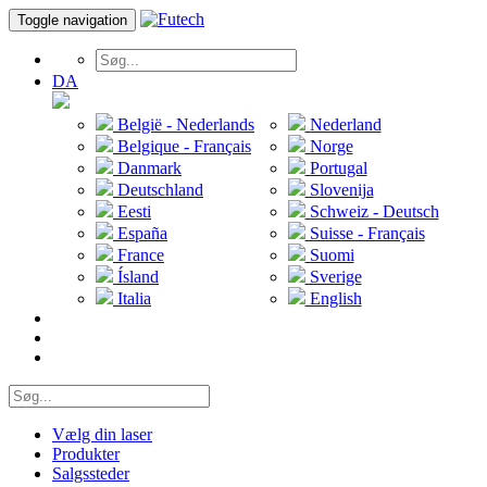
Toggle navigation
DA
België - Nederlands
Nederland
Belgique - Français
Norge
Danmark
Portugal
Deutschland
Slovenija
Eesti
Schweiz - Deutsch
España
Suisse - Français
France
Suomi
Ísland
Sverige
Italia
English
Vælg din laser
Produkter
Salgssteder