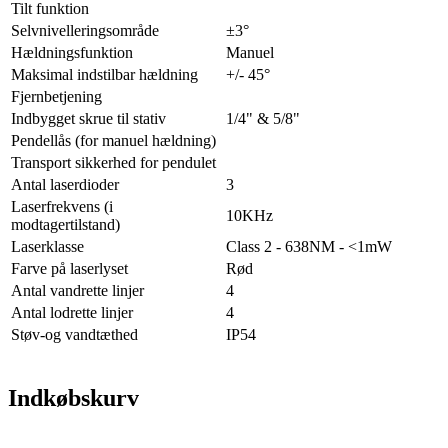
Tilt funktion
Selvnivelleringsområde
±3°
Hældningsfunktion
Manuel
Maksimal indstilbar hældning
+/- 45°
Fjernbetjening
Indbygget skrue til stativ
1/4" & 5/8"
Pendellås (for manuel hældning)
Transport sikkerhed for pendulet
Antal laserdioder
3
Laserfrekvens (i
10KHz
modtagertilstand)
Laserklasse
Class 2 - 638NM - <1mW
Farve på laserlyset
Rød
Antal vandrette linjer
4
Antal lodrette linjer
4
Støv-og vandtæthed
IP54
Indkøbskurv