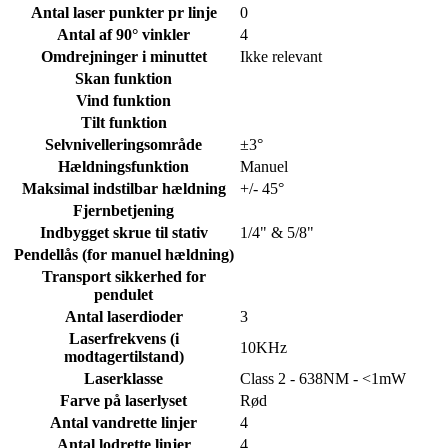
Antal laser punkter pr linje
0
Antal af 90° vinkler
4
Omdrejninger i minuttet
Ikke relevant
Skan funktion
Vind funktion
Tilt funktion
Selvnivelleringsområde
±3°
Hældningsfunktion
Manuel
Maksimal indstilbar hældning
+/- 45°
Fjernbetjening
Indbygget skrue til stativ
1/4" & 5/8"
Pendellås (for manuel hældning)
Transport sikkerhed for
pendulet
Antal laserdioder
3
Laserfrekvens (i
10KHz
modtagertilstand)
Laserklasse
Class 2 - 638NM - <1mW
Farve på laserlyset
Rød
Antal vandrette linjer
4
Antal lodrette linjer
4