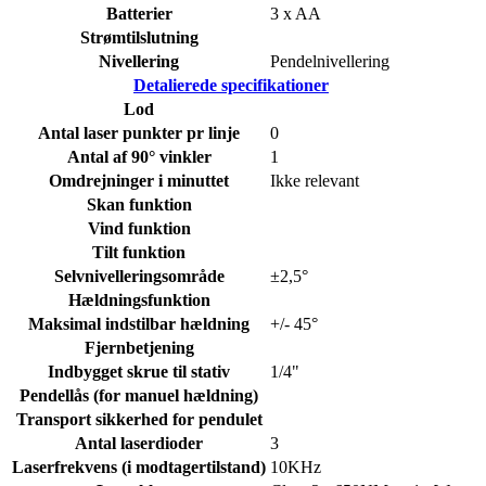
Batterier
3 x AA
Strømtilslutning
Nivellering
Pendelnivellering
Detalierede specifikationer
Lod
Antal laser punkter pr linje
0
Antal af 90° vinkler
1
Omdrejninger i minuttet
Ikke relevant
Skan funktion
Vind funktion
Tilt funktion
Selvnivelleringsområde
±2,5°
Hældningsfunktion
Maksimal indstilbar hældning
+/- 45°
Fjernbetjening
Indbygget skrue til stativ
1/4"
Pendellås (for manuel hældning)
Transport sikkerhed for pendulet
Antal laserdioder
3
Laserfrekvens (i modtagertilstand)
10KHz