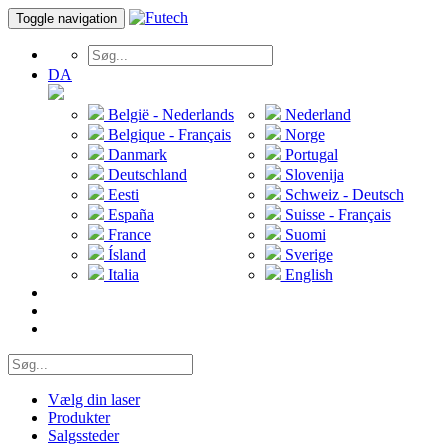
Toggle navigation
DA
België - Nederlands
Nederland
Belgique - Français
Norge
Danmark
Portugal
Deutschland
Slovenija
Eesti
Schweiz - Deutsch
España
Suisse - Français
France
Suomi
Ísland
Sverige
Italia
English
Vælg din laser
Produkter
Salgssteder