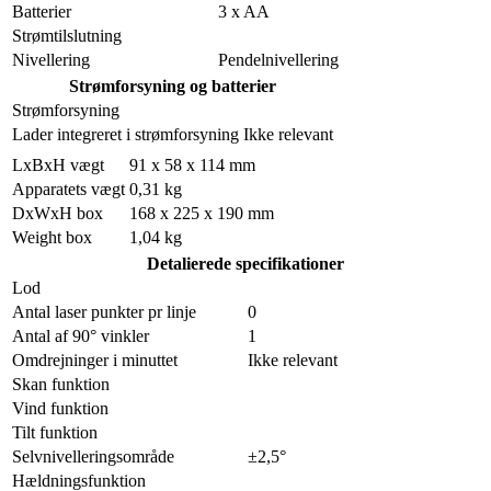
Batterier
3 x AA
Strømtilslutning
Nivellering
Pendelnivellering
Strømforsyning og batterier
Strømforsyning
Lader integreret i strømforsyning
Ikke relevant
LxBxH vægt
91 x 58 x 114 mm
Apparatets vægt
0,31 kg
DxWxH box
168 x 225 x 190 mm
Weight box
1,04 kg
Detalierede specifikationer
Lod
Antal laser punkter pr linje
0
Antal af 90° vinkler
1
Omdrejninger i minuttet
Ikke relevant
Skan funktion
Vind funktion
Tilt funktion
Selvnivelleringsområde
±2,5°
Hældningsfunktion