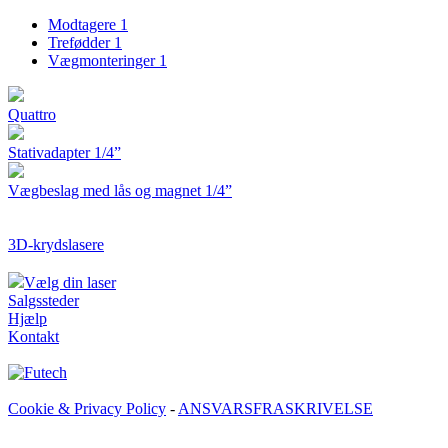
Modtagere
1
Trefødder
1
Vægmonteringer
1
Quattro
Stativadapter 1/4”
Vægbeslag med lås og magnet 1/4”
3D-krydslasere
Vælg din laser
Salgssteder
Hjælp
Kontakt
Cookie & Privacy Policy
-
ANSVARSFRASKRIVELSE