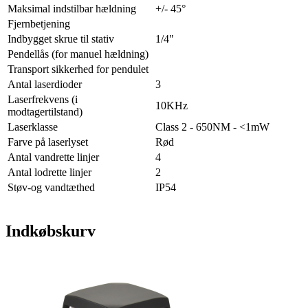
Maksimal indstilbar hældning
+/- 45°
Fjernbetjening
Indbygget skrue til stativ
1/4"
Pendellås (for manuel hældning)
Transport sikkerhed for pendulet
Antal laserdioder
3
Laserfrekvens (i
10KHz
modtagertilstand)
Laserklasse
Class 2 - 650NM - <1mW
Farve på laserlyset
Rød
Antal vandrette linjer
4
Antal lodrette linjer
2
Støv-og vandtæthed
IP54
Indkøbskurv