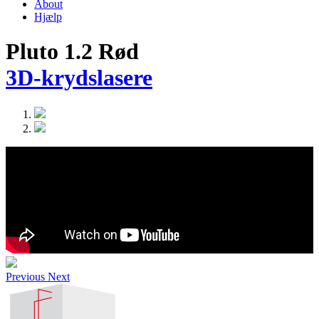
About
Hjælp
Pluto 1.2 Rød
3D-krydslasere
Previous
Next