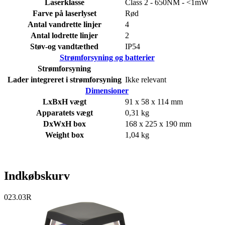
Laserklasse
Class 2 - 650NM - <1mW
Farve på laserlyset
Rød
Antal vandrette linjer
4
Antal lodrette linjer
2
Støv-og vandtæthed
IP54
Strømforsyning og batterier
Strømforsyning
Lader integreret i strømforsyning
Ikke relevant
Dimensioner
LxBxH vægt
91 x 58 x 114 mm
Apparatets vægt
0,31 kg
DxWxH box
168 x 225 x 190 mm
Weight box
1,04 kg
Indkøbskurv
023.03R