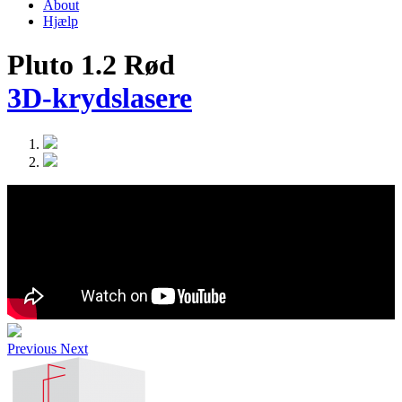
About
Hjælp
Pluto 1.2 Rød
3D-krydslasere
Previous
Next