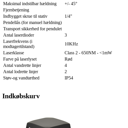
Maksimal indstilbar hældning
+/- 45°
Fjernbetjening
Indbygget skrue til stativ
1/4"
Pendellås (for manuel hældning)
Transport sikkerhed for pendulet
Antal laserdioder
3
Laserfrekvens (i
10KHz
modtagertilstand)
Laserklasse
Class 2 - 650NM - <1mW
Farve på laserlyset
Rød
Antal vandrette linjer
4
Antal lodrette linjer
2
Støv-og vandtæthed
IP54
Indkøbskurv