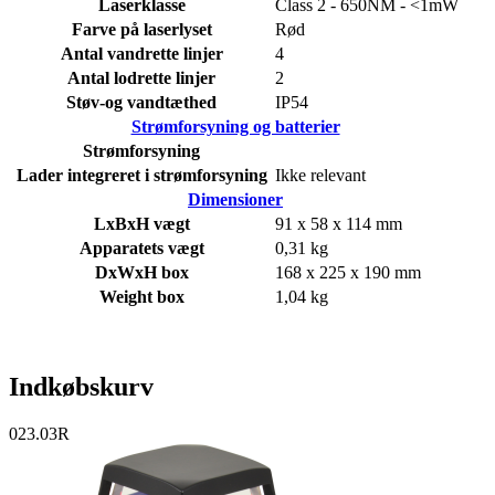
Laserklasse
Class 2 - 650NM - <1mW
Farve på laserlyset
Rød
Antal vandrette linjer
4
Antal lodrette linjer
2
Støv-og vandtæthed
IP54
Strømforsyning og batterier
Strømforsyning
Lader integreret i strømforsyning
Ikke relevant
Dimensioner
LxBxH vægt
91 x 58 x 114 mm
Apparatets vægt
0,31 kg
DxWxH box
168 x 225 x 190 mm
Weight box
1,04 kg
Indkøbskurv
023.03R