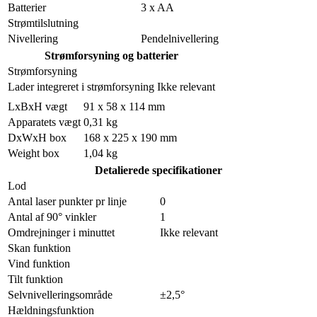
Batterier
3 x AA
Strømtilslutning
Nivellering
Pendelnivellering
Strømforsyning og batterier
Strømforsyning
Lader integreret i strømforsyning
Ikke relevant
LxBxH vægt
91 x 58 x 114 mm
Apparatets vægt
0,31 kg
DxWxH box
168 x 225 x 190 mm
Weight box
1,04 kg
Detalierede specifikationer
Lod
Antal laser punkter pr linje
0
Antal af 90° vinkler
1
Omdrejninger i minuttet
Ikke relevant
Skan funktion
Vind funktion
Tilt funktion
Selvnivelleringsområde
±2,5°
Hældningsfunktion