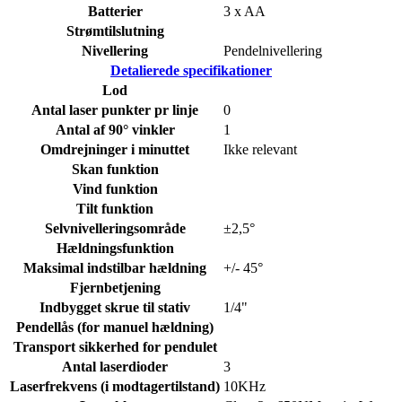
Batterier
3 x AA
Strømtilslutning
Nivellering
Pendelnivellering
Detalierede specifikationer
Lod
Antal laser punkter pr linje
0
Antal af 90° vinkler
1
Omdrejninger i minuttet
Ikke relevant
Skan funktion
Vind funktion
Tilt funktion
Selvnivelleringsområde
±2,5°
Hældningsfunktion
Maksimal indstilbar hældning
+/- 45°
Fjernbetjening
Indbygget skrue til stativ
1/4"
Pendellås (for manuel hældning)
Transport sikkerhed for pendulet
Antal laserdioder
3
Laserfrekvens (i modtagertilstand)
10KHz