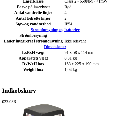
Laserklasse
Class 2 - 650NM - <1mW
Farve på laserlyset
Rød
Antal vandrette linjer
4
Antal lodrette linjer
2
Støv-og vandtæthed
IP54
Strømforsyning og batterier
Strømforsyning
Lader integreret i strømforsyning
Ikke relevant
Dimensioner
LxBxH vægt
91 x 58 x 114 mm
Apparatets vægt
0,31 kg
DxWxH box
168 x 225 x 190 mm
Weight box
1,04 kg
Indkøbskurv
023.03R