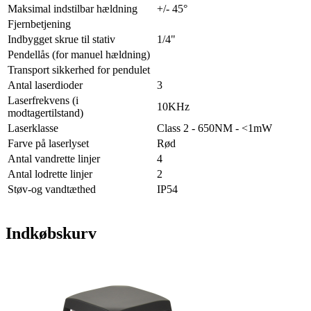
Maksimal indstilbar hældning
+/- 45°
Fjernbetjening
Indbygget skrue til stativ
1/4"
Pendellås (for manuel hældning)
Transport sikkerhed for pendulet
Antal laserdioder
3
Laserfrekvens (i
10KHz
modtagertilstand)
Laserklasse
Class 2 - 650NM - <1mW
Farve på laserlyset
Rød
Antal vandrette linjer
4
Antal lodrette linjer
2
Støv-og vandtæthed
IP54
Indkøbskurv