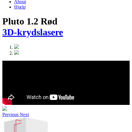
About
Hjælp
Pluto 1.2 Rød
3D-krydslasere
Previous
Next