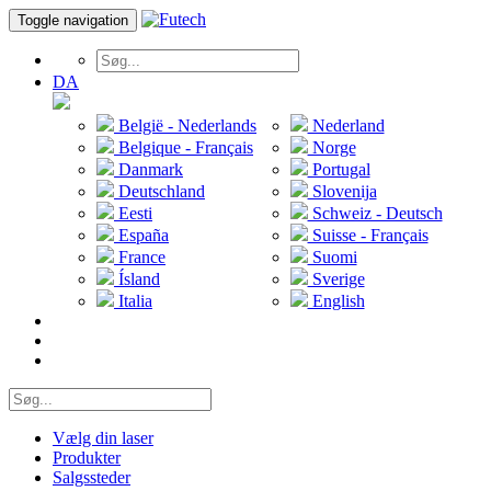
Toggle navigation
DA
België - Nederlands
Nederland
Belgique - Français
Norge
Danmark
Portugal
Deutschland
Slovenija
Eesti
Schweiz - Deutsch
España
Suisse - Français
France
Suomi
Ísland
Sverige
Italia
English
Vælg din laser
Produkter
Salgssteder