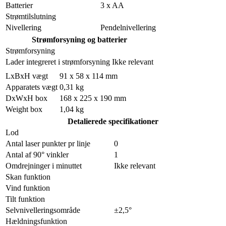
Batterier
3 x AA
Strømtilslutning
Nivellering
Pendelnivellering
Strømforsyning og batterier
Strømforsyning
Lader integreret i strømforsyning
Ikke relevant
LxBxH vægt
91 x 58 x 114 mm
Apparatets vægt
0,31 kg
DxWxH box
168 x 225 x 190 mm
Weight box
1,04 kg
Detalierede specifikationer
Lod
Antal laser punkter pr linje
0
Antal af 90° vinkler
1
Omdrejninger i minuttet
Ikke relevant
Skan funktion
Vind funktion
Tilt funktion
Selvnivelleringsområde
±2,5°
Hældningsfunktion