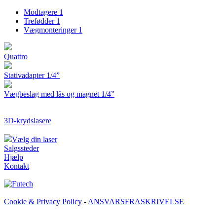
Modtagere
1
Trefødder
1
Vægmonteringer
1
Quattro
Stativadapter 1/4”
Vægbeslag med lås og magnet 1/4”
3D-krydslasere
Vælg din laser
Salgssteder
Hjælp
Kontakt
Cookie & Privacy Policy
-
ANSVARSFRASKRIVELSE