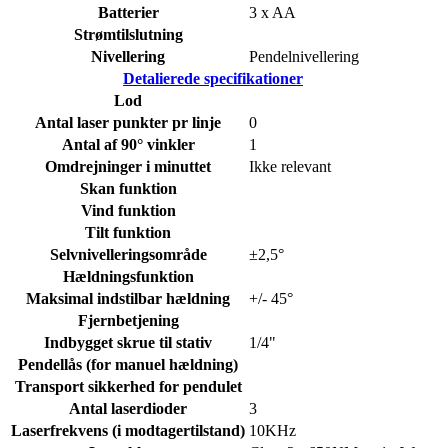
Batterier
3 x AA
Strømtilslutning
Nivellering
Pendelnivellering
Detalierede specifikationer
Lod
Antal laser punkter pr linje
0
Antal af 90° vinkler
1
Omdrejninger i minuttet
Ikke relevant
Skan funktion
Vind funktion
Tilt funktion
Selvnivelleringsområde
±2,5°
Hældningsfunktion
Maksimal indstilbar hældning
+/- 45°
Fjernbetjening
Indbygget skrue til stativ
1/4"
Pendellås (for manuel hældning)
Transport sikkerhed for pendulet
Antal laserdioder
3
Laserfrekvens (i modtagertilstand)
10KHz