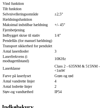
Vind funktion
Tilt funktion
Selvnivelleringsområde
±2,5°
Hældningsfunktion
Maksimal indstilbar hældning
+/- 45°
Fjernbetjening
Indbygget skrue til stativ
1/4"
Pendellås (for manuel hældning)
Transport sikkerhed for pendulet
Antal laserdioder
3
Laserfrekvens (i
10KHz
modtagertilstand)
Class 2 - 635NM & 515NM -
Laserklasse
<1mW
Farve på laserlyset
Grøn og rød
Antal vandrette linjer
4
Antal lodrette linjer
2
Støv-og vandtæthed
IP54
Indkøbskurv