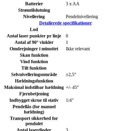
Batterier
3 x AA
Strømtilslutning
Nivellering
Pendelnivellering
Detalierede specifikationer
Lod
Antal laser punkter pr linje
0
Antal af 90° vinkler
1
Omdrejninger i minuttet
Ikke relevant
Skan funktion
Vind funktion
Tilt funktion
Selvnivelleringsområde
±2,5°
Hældningsfunktion
Maksimal indstilbar hældning
+/- 45°
Fjernbetjening
Indbygget skrue til stativ
1/4"
Pendellås (for manuel
hældning)
Transport sikkerhed for
pendulet
Antal laserdioder
3