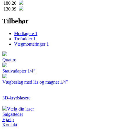
180.20
130.09
Tilbehør
Modtagere
1
Trefødder
1
Vægmonteringer
1
Quattro
Stativadapter 1/4”
Vægbeslag med lås og magnet 1/4”
3D-krydslasere
Vælg din laser
Salgssteder
Hjælp
Kontakt