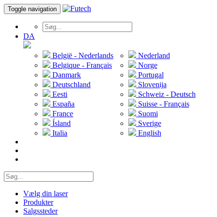
Toggle navigation
DA
België - Nederlands
Nederland
Belgique - Français
Norge
Danmark
Portugal
Deutschland
Slovenija
Eesti
Schweiz - Deutsch
España
Suisse - Français
France
Suomi
Ísland
Sverige
Italia
English
Vælg din laser
Produkter
Salgssteder