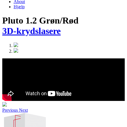
About
Hjælp
Pluto 1.2 Grøn/Rød
3D-krydslasere
Previous
Next