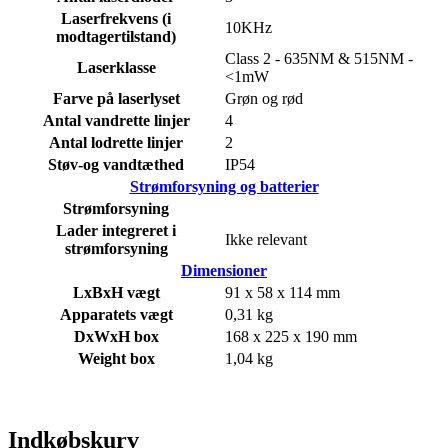
Laserfrekvens (i
10KHz
modtagertilstand)
Class 2 - 635NM & 515NM -
Laserklasse
<1mW
Farve på laserlyset
Grøn og rød
Antal vandrette linjer
4
Antal lodrette linjer
2
Støv-og vandtæthed
IP54
Strømforsyning og batterier
Strømforsyning
Lader integreret i
Ikke relevant
strømforsyning
Dimensioner
LxBxH vægt
91 x 58 x 114 mm
Apparatets vægt
0,31 kg
DxWxH box
168 x 225 x 190 mm
Weight box
1,04 kg
Indkøbskurv