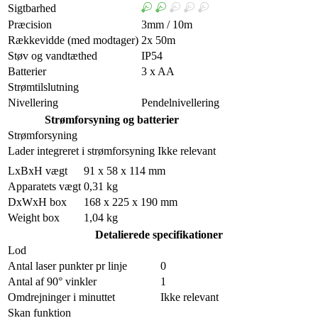
Sigtbarhed
Præcision
3mm / 10m
Rækkevidde (med modtager)
2x 50m
Støv og vandtæthed
IP54
Batterier
3 x AA
Strømtilslutning
Nivellering
Pendelnivellering
Strømforsyning og batterier
Strømforsyning
Lader integreret i strømforsyning
Ikke relevant
LxBxH vægt
91 x 58 x 114 mm
Apparatets vægt
0,31 kg
DxWxH box
168 x 225 x 190 mm
Weight box
1,04 kg
Detalierede specifikationer
Lod
Antal laser punkter pr linje
0
Antal af 90° vinkler
1
Omdrejninger i minuttet
Ikke relevant
Skan funktion