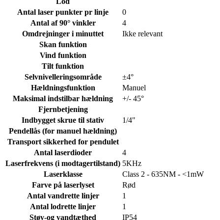
Lod
Antal laser punkter pr linje
0
Antal af 90° vinkler
4
Omdrejninger i minuttet
Ikke relevant
Skan funktion
Vind funktion
Tilt funktion
Selvnivelleringsområde
±4°
Hældningsfunktion
Manuel
Maksimal indstilbar hældning
+/- 45°
Fjernbetjening
Indbygget skrue til stativ
1/4"
Pendellås (for manuel hældning)
Transport sikkerhed for pendulet
Antal laserdioder
4
Laserfrekvens (i modtagertilstand)
5KHz
Laserklasse
Class 2 - 635NM - <1mW
Farve på laserlyset
Rød
Antal vandrette linjer
1
Antal lodrette linjer
1
Støv-og vandtæthed
IP54