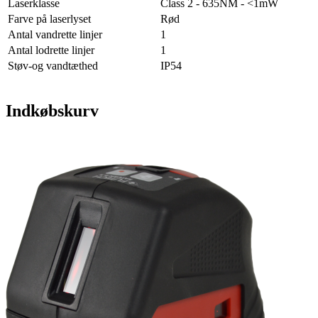
Laserklasse
Class 2 - 635NM - <1mW
Farve på laserlyset
Rød
Antal vandrette linjer
1
Antal lodrette linjer
1
Støv-og vandtæthed
IP54
Indkøbskurv