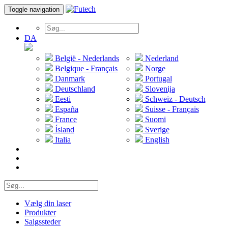
Toggle navigation
DA
België - Nederlands
Nederland
Belgique - Français
Norge
Danmark
Portugal
Deutschland
Slovenija
Eesti
Schweiz - Deutsch
España
Suisse - Français
France
Suomi
Ísland
Sverige
Italia
English
Vælg din laser
Produkter
Salgssteder