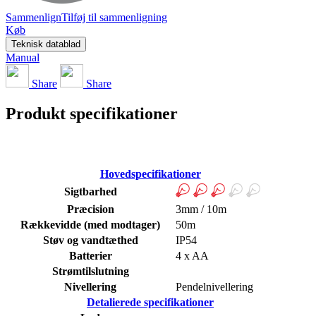
Sammenlign
Tilføj til sammenligning
Køb
Teknisk datablad
Manual
Share
Share
Produkt specifikationer
Hovedspecifikationer
Sigtbarhed
Præcision
3mm / 10m
Rækkevidde (med modtager)
50m
Støv og vandtæthed
IP54
Batterier
4 x AA
Strømtilslutning
Nivellering
Pendelnivellering
Detalierede specifikationer