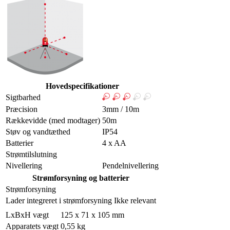
Hovedspecifikationer
Sigtbarhed
Præcision
3mm / 10m
Rækkevidde (med modtager)
50m
Støv og vandtæthed
IP54
Batterier
4 x AA
Strømtilslutning
Nivellering
Pendelnivellering
Strømforsyning og batterier
Strømforsyning
Lader integreret i strømforsyning
Ikke relevant
LxBxH vægt
125 x 71 x 105 mm
Apparatets vægt
0,55 kg