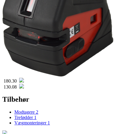
180.30
130.08
Tilbehør
Modtagere
2
Trefødder
1
Vægmonteringer
1