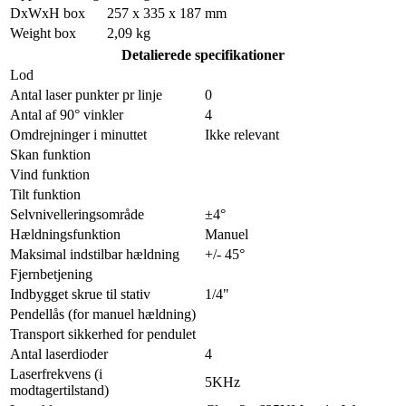
DxWxH box
257 x 335 x 187 mm
Weight box
2,09 kg
Detalierede specifikationer
Lod
Antal laser punkter pr linje
0
Antal af 90° vinkler
4
Omdrejninger i minuttet
Ikke relevant
Skan funktion
Vind funktion
Tilt funktion
Selvnivelleringsområde
±4°
Hældningsfunktion
Manuel
Maksimal indstilbar hældning
+/- 45°
Fjernbetjening
Indbygget skrue til stativ
1/4"
Pendellås (for manuel hældning)
Transport sikkerhed for pendulet
Antal laserdioder
4
Laserfrekvens (i
5KHz
modtagertilstand)