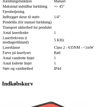
Hældningsfunktion
Manuel
Maksimal indstilbar hældning
+/- 45°
Fjernbetjening
Indbygget skrue til stativ
1/4"
Pendellås (for manuel hældning)
Transport sikkerhed for pendulet
Antal laserdioder
1
Laserfrekvens (i
5 KHz
modtagertilstand)
Laserklasse
Class 2 - 635NM - <1mW
Farve på laserlyset
Rød
Antal vandrette linjer
1
Antal lodrette linjer
1
Støv-og vandtæthed
IP44
Indkøbskurv