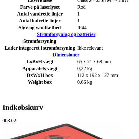
Laserklasse
Class 2 - 635NM - <1mW
Farve på laserlyset
Rød
Antal vandrette linjer
1
Antal lodrette linjer
1
Støv-og vandtæthed
IP44
Strømforsyning og batterier
Strømforsyning
Lader integreret i strømforsyning
Ikke relevant
Dimensioner
LxBxH vægt
65 x 71 x 68 mm
Apparatets vægt
0,22 kg
DxWxH box
112 x 192 x 127 mm
Weight box
0,66 kg
Indkøbskurv
008.02