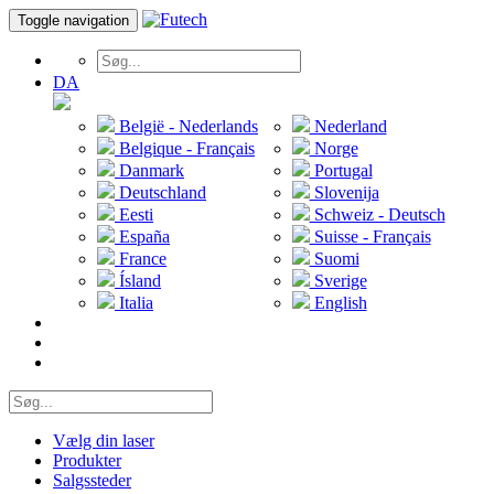
Toggle navigation
DA
België - Nederlands
Nederland
Belgique - Français
Norge
Danmark
Portugal
Deutschland
Slovenija
Eesti
Schweiz - Deutsch
España
Suisse - Français
France
Suomi
Ísland
Sverige
Italia
English
Vælg din laser
Produkter
Salgssteder