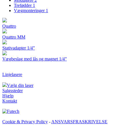
Modtagere
2
Trefødder
1
Vægmonteringer
1
Quattro
Quattro MM
Stativadapter 1/4”
Vægbeslag med lås og magnet 1/4”
Linjelasere
Vælg din laser
Salgssteder
Hjælp
Kontakt
Cookie & Privacy Policy
-
ANSVARSFRASKRIVELSE