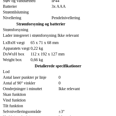
Støv og vandtæthed
IP44
Batterier
3x AAA
Strømtilslutning
Nivellering
Pendelnivellering
Strømforsyning og batterier
Strømforsyning
Lader integreret i strømforsyning
Ikke relevant
LxBxH vægt
65 x 71 x 68 mm
Apparatets vægt
0,22 kg
DxWxH box
112 x 192 x 127 mm
Weight box
0,66 kg
Detalierede specifikationer
Lod
Antal laser punkter pr linje
0
Antal af 90° vinkler
0
Omdrejninger i minuttet
Ikke relevant
Skan funktion
Vind funktion
Tilt funktion
Selvnivelleringsområde
±3°