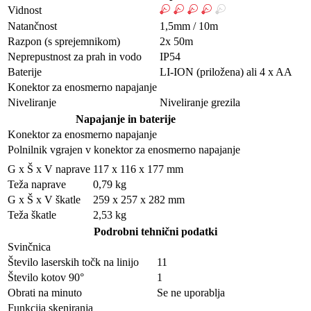
Vidnost
Natančnost
1,5mm / 10m
Razpon (s sprejemnikom)
2x 50m
Neprepustnost za prah in vodo
IP54
Baterije
LI-ION (priložena) ali 4 x AA
Konektor za enosmerno napajanje
Niveliranje
Niveliranje grezila
Napajanje in baterije
Konektor za enosmerno napajanje
Polnilnik vgrajen v konektor za enosmerno napajanje
G x Š x V naprave
117 x 116 x 177 mm
Teža naprave
0,79 kg
G x Š x V škatle
259 x 257 x 282 mm
Teža škatle
2,53 kg
Podrobni tehnični podatki
Svinčnica
Število laserskih točk na linijo
11
Število kotov 90°
1
Obrati na minuto
Se ne uporablja
Funkcija skeniranja