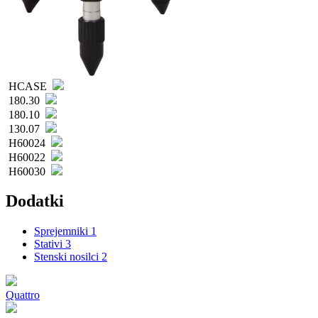
HCASE
180.30
180.10
130.07
H60024
H60022
H60030
Dodatki
Sprejemniki
1
Stativi
3
Stenski nosilci
2
Quattro