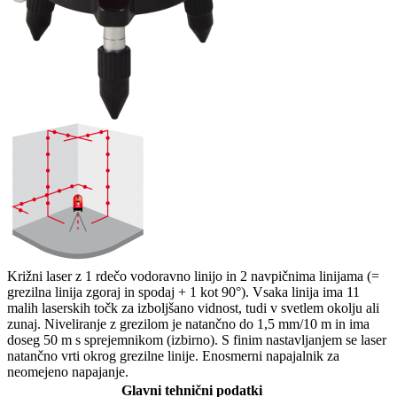
Križni laser z 1 rdečo vodoravno linijo in 2 navpičnima linijama (=
grezilna linija zgoraj in spodaj + 1 kot 90°). Vsaka linija ima 11
malih laserskih točk za izboljšano vidnost, tudi v svetlem okolju ali
zunaj. Niveliranje z grezilom je natančno do 1,5 mm/10 m in ima
doseg 50 m s sprejemnikom (izbirno). S finim nastavljanjem se laser
natančno vrti okrog grezilne linije. Enosmerni napajalnik za
neomejeno napajanje.
Glavni tehnični podatki