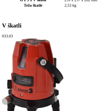
Teža škatle
2,53 kg
V škatli
033.03