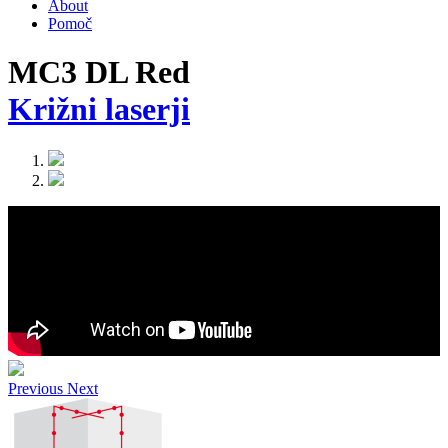
About
Pomoč
MC3 DL Red
Križni laserji
Previous
Next