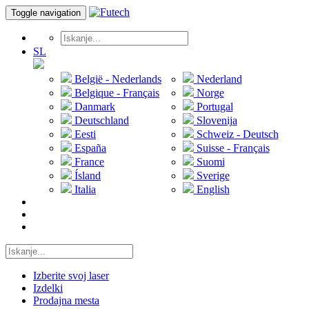
Toggle navigation
SL
België - Nederlands
Nederland
Belgique - Français
Norge
Danmark
Portugal
Deutschland
Slovenija
Eesti
Schweiz - Deutsch
España
Suisse - Français
France
Suomi
Ísland
Sverige
Italia
English
Izberite svoj laser
Izdelki
Prodajna mesta