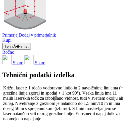
Primerjaj
Dodaj v primerjalnik
Kupi
TehniÄ�ni list
Ročno
Share
Share
Tehnični podatki izdelka
Križni laser z 1 rdečo vodoravno linijo in 2 navpičnima linijama (=
grezilna linija zgoraj in spodaj + 1 kot 90°). Vsaka linija ima 11
malih laserskih točk za izboljšano vidnost, tudi v svetlem okolju ali
zunaj. Niveliranje z grezilom je natančno do 1,5 mm/10 m in ima
doseg 50 m s sprejemnikom (izbirno). S finim nastavljanjem se
laser natančno vrti okrog grezilne linije. Enosmerni napajalnik za
neomejeno napajanje.