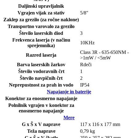
Daljinski upravljalnik
Vgrajen vijak za stativ
5/8"
Zaklep za grezilo (za ročne naklone)
Transportno varovalo za grezilo
Število laserskih diod
3
Frekvenca laserja (v načinu
10KHz
sprejemnika)
Class 3R - 635-650NM -
Razred laserja
>1mW / <5mW
Barva laserskih žarkov
Rdeči
Število vodoravnih črt
1
Število navpičnih črt
2
Neprepustnost za prah in vodo
IP54
Napajanje in baterije
Konektor za enosmerno napajanje
Polnilnik vgrajen v konektor za
enosmerno napajanje
Mere
G x Š x V naprave
117 x 116 x 177 mm
Teža naprave
0,79 kg
G x Š x V škatle
259 x 257 x 282 mm