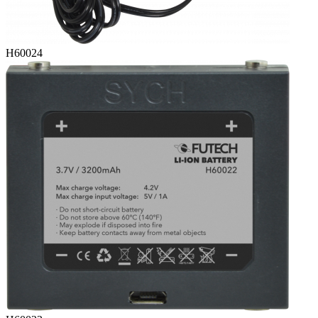
H60024