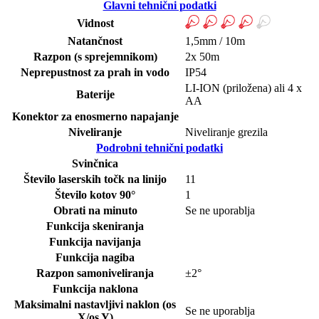
Glavni tehnični podatki
Vidnost
Natančnost
1,5mm / 10m
Razpon (s sprejemnikom)
2x 50m
Neprepustnost za prah in vodo
IP54
LI-ION (priložena) ali 4 x
Baterije
AA
Konektor za enosmerno napajanje
Niveliranje
Niveliranje grezila
Podrobni tehnični podatki
Svinčnica
Število laserskih točk na linijo
11
Število kotov 90°
1
Obrati na minuto
Se ne uporablja
Funkcija skeniranja
Funkcija navijanja
Funkcija nagiba
Razpon samoniveliranja
±2°
Funkcija naklona
Maksimalni nastavljivi naklon (os
Se ne uporablja
X/os Y)