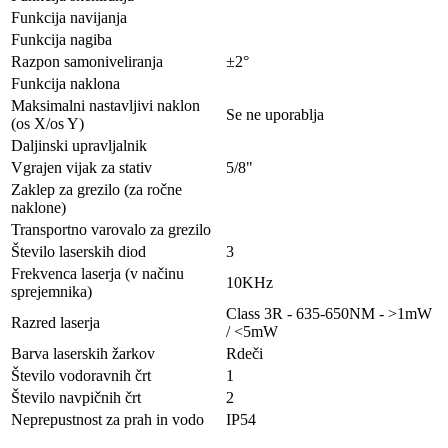
Funkcija navijanja
Funkcija nagiba
Razpon samoniveliranja
±2°
Funkcija naklona
Maksimalni nastavljivi naklon
Se ne uporablja
(os X/os Y)
Daljinski upravljalnik
Vgrajen vijak za stativ
5/8"
Zaklep za grezilo (za ročne
naklone)
Transportno varovalo za grezilo
Število laserskih diod
3
Frekvenca laserja (v načinu
10KHz
sprejemnika)
Class 3R - 635-650NM - >1mW
Razred laserja
/ <5mW
Barva laserskih žarkov
Rdeči
Število vodoravnih črt
1
Število navpičnih črt
2
Neprepustnost za prah in vodo
IP54