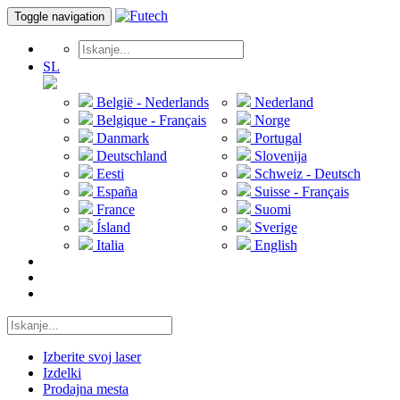
Toggle navigation
SL
België - Nederlands
Nederland
Belgique - Français
Norge
Danmark
Portugal
Deutschland
Slovenija
Eesti
Schweiz - Deutsch
España
Suisse - Français
France
Suomi
Ísland
Sverige
Italia
English
Izberite svoj laser
Izdelki
Prodajna mesta