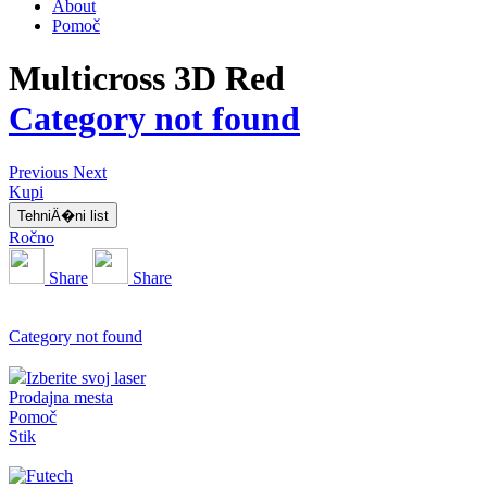
About
Pomoč
Multicross 3D Red
Category not found
Previous
Next
Kupi
TehniÄ�ni list
Ročno
Share
Share
Category not found
Izberite svoj laser
Prodajna mesta
Pomoč
Stik