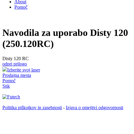
About
Pomoč
Navodila za uporabo Disty 120
(250.120RC)
Disty 120 RC
odpri prilogo
Izberite svoj laser
Prodajna mesta
Pomoč
Stik
Politika piškotkov in zasebnosti
-
Izjava o omejitvi odgovornosti