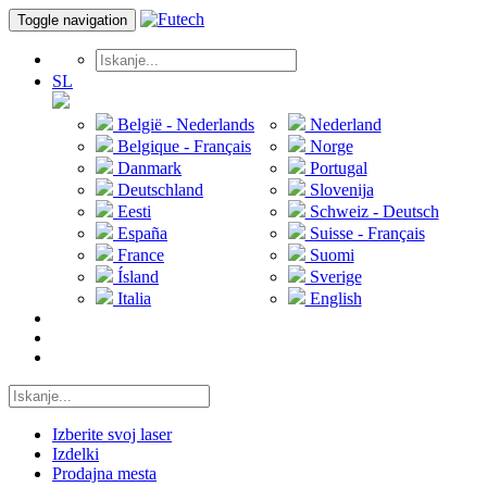
Toggle navigation
SL
België - Nederlands
Nederland
Belgique - Français
Norge
Danmark
Portugal
Deutschland
Slovenija
Eesti
Schweiz - Deutsch
España
Suisse - Français
France
Suomi
Ísland
Sverige
Italia
English
Izberite svoj laser
Izdelki
Prodajna mesta