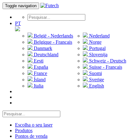
Toggle navigation
PT
België - Nederlands
Nederland
Belgique - Français
Norge
Danmark
Portugal
Deutschland
Slovenija
Eesti
Schweiz - Deutsch
España
Suisse - Français
France
Suomi
Ísland
Sverige
Italia
English
Escolha o seu laser
Produtos
Pontos de venda