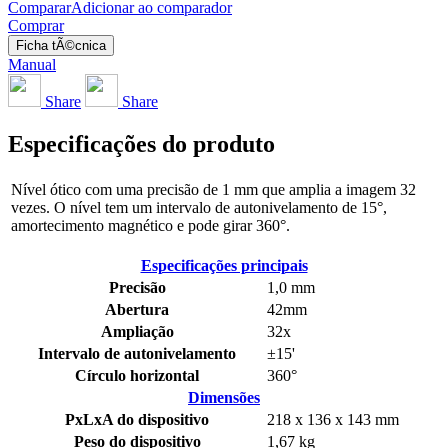
Comparar
Adicionar ao comparador
Comprar
Ficha tÃ©cnica
Manual
Share
Share
Especificações do produto
Nível ótico com uma precisão de 1 mm que amplia a imagem 32
vezes. O nível tem um intervalo de autonivelamento de 15°,
amortecimento magnético e pode girar 360°.
Especificações principais
Precisão
1,0 mm
Abertura
42mm
Ampliação
32x
Intervalo de autonivelamento
±15'
Círculo horizontal
360°
Dimensões
PxLxA do dispositivo
218 x 136 x 143 mm
Peso do dispositivo
1,67 kg