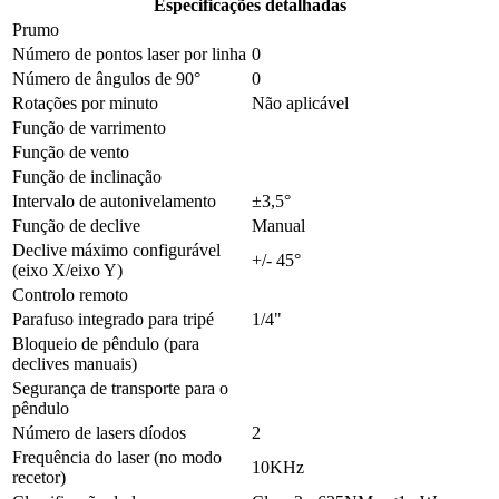
Especificações detalhadas
Prumo
Número de pontos laser por linha
0
Número de ângulos de 90°
0
Rotações por minuto
Não aplicável
Função de varrimento
Função de vento
Função de inclinação
Intervalo de autonivelamento
±3,5°
Função de declive
Manual
Declive máximo configurável
+/- 45°
(eixo X/eixo Y)
Controlo remoto
Parafuso integrado para tripé
1/4"
Bloqueio de pêndulo (para
declives manuais)
Segurança de transporte para o
pêndulo
Número de lasers díodos
2
Frequência do laser (no modo
10KHz
recetor)