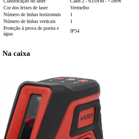
Classificação do laser
Class 2 - 635NM - <1mW
Cor dos feixes de laser
Vermelho
Número de linhas horizontais
1
Número de linhas verticais
1
Proteção à prova de poeira e
IP54
água
Na caixa