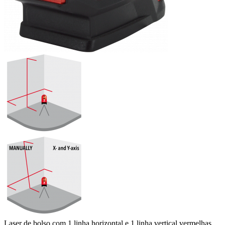
Laser de bolso com 1 linha horizontal e 1 linha vertical vermelhas.