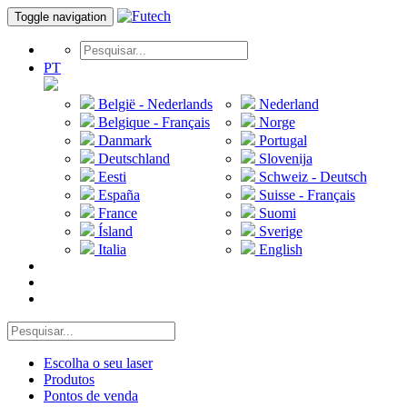
Toggle navigation
PT
België - Nederlands
Nederland
Belgique - Français
Norge
Danmark
Portugal
Deutschland
Slovenija
Eesti
Schweiz - Deutsch
España
Suisse - Français
France
Suomi
Ísland
Sverige
Italia
English
Escolha o seu laser
Produtos
Pontos de venda