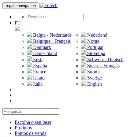
Toggle navigation
PT
België - Nederlands
Nederland
Belgique - Français
Norge
Danmark
Portugal
Deutschland
Slovenija
Eesti
Schweiz - Deutsch
España
Suisse - Français
France
Suomi
Ísland
Sverige
Italia
English
Escolha o seu laser
Produtos
Pontos de venda