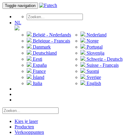
Toggle navigation
NL
België - Nederlands
Nederland
Belgique - Français
Norge
Danmark
Portugal
Deutschland
Slovenija
Eesti
Schweiz - Deutsch
España
Suisse - Français
France
Suomi
Ísland
Sverige
Italia
English
Kies je laser
Producten
Verkooppunten