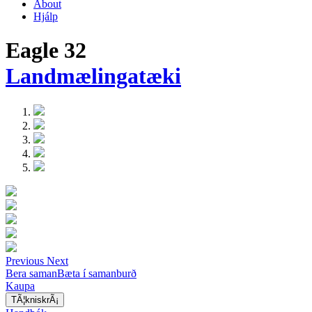
About
Hjálp
Eagle 32
Landmælingatæki
Previous
Next
Bera saman
Bæta í samanburð
Kaupa
TÃ¦kniskrÃ¡