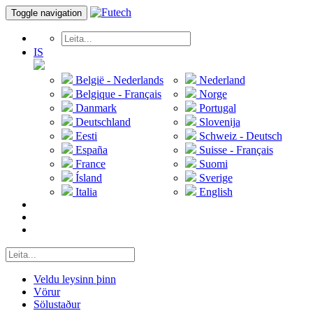
Toggle navigation
IS
België - Nederlands
Nederland
Belgique - Français
Norge
Danmark
Portugal
Deutschland
Slovenija
Eesti
Schweiz - Deutsch
España
Suisse - Français
France
Suomi
Ísland
Sverige
Italia
English
Veldu leysinn þinn
Vörur
Sölustaður