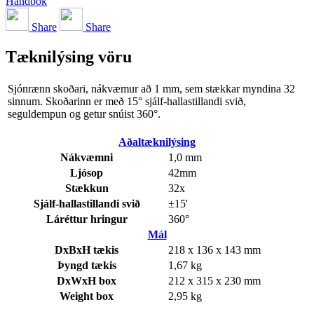
Handbók
Share
Share
Tæknilýsing vöru
Sjónrænn skoðari, nákvæmur að 1 mm, sem stækkar myndina 32
sinnum. Skoðarinn er með 15° sjálf-hallastillandi svið,
seguldempun og getur snúist 360°.
Aðaltæknilýsing
Nákvæmni
1,0 mm
Ljósop
42mm
Stækkun
32x
Sjálf-hallastillandi svið
±15'
Láréttur hringur
360°
Mál
DxBxH tækis
218 x 136 x 143 mm
Þyngd tækis
1,67 kg
DxWxH box
212 x 315 x 230 mm
Weight box
2,95 kg