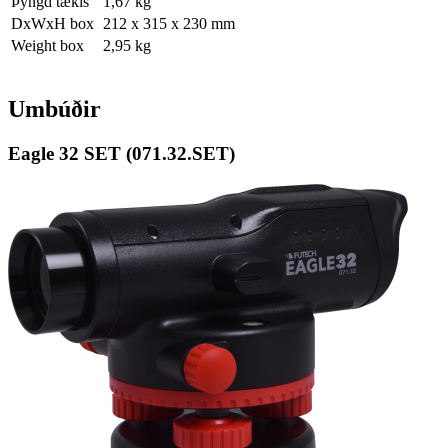
Þyngd tækis
1,67 kg
DxWxH box
212 x 315 x 230 mm
Weight box
2,95 kg
Umbúðir
Eagle 32 SET (071.32.SET)