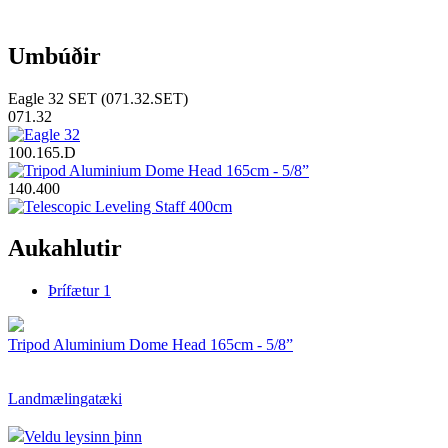
Umbúðir
Eagle 32 SET (071.32.SET)
071.32
100.165.D
140.400
Aukahlutir
Þrífætur
1
Tripod Aluminium Dome Head 165cm - 5/8”
Landmælingatæki
Veldu leysinn þinn