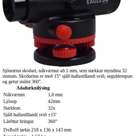
Sjónrænn skoðari, nákvæmur að 1 mm, sem stækkar myndina 32
sinnum. Skoðarinn er með 15° sjálf-hallastillandi svið, seguldempun
og getur snúist 360°.
Aðaltæknilýsing
Nákvæmni
1,0 mm
Ljósop
42mm
Stækkun
32x
Sjálf-hallastillandi svið
±15'
Láréttur hringur
360°
DxBxH tækis
218 x 136 x 143 mm