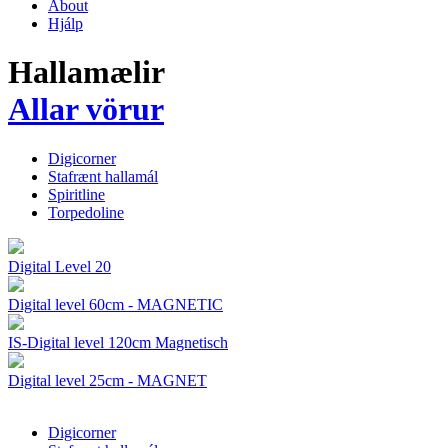
About
Hjálp
Hallamælir
Allar vörur
Digicorner
Stafrænt hallamál
Spiritline
Torpedoline
Digital Level 20
Digital level 60cm - MAGNETIC
IS-Digital level 120cm Magnetisch
Digital level 25cm - MAGNET
Digicorner