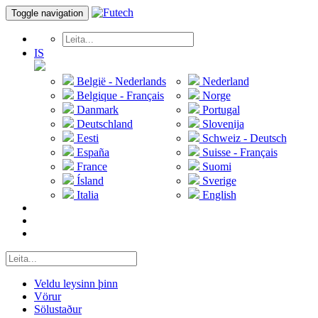
Toggle navigation
IS
België - Nederlands
Nederland
Belgique - Français
Norge
Danmark
Portugal
Deutschland
Slovenija
Eesti
Schweiz - Deutsch
España
Suisse - Français
France
Suomi
Ísland
Sverige
Italia
English
Veldu leysinn þinn
Vörur
Sölustaður