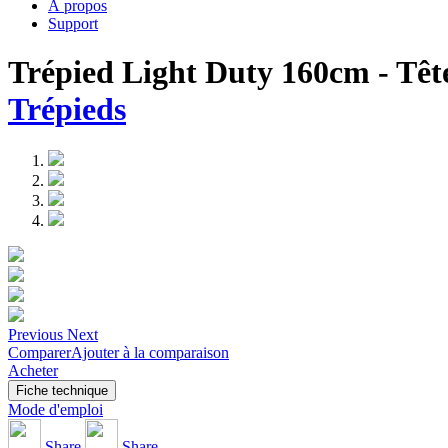
À propos
Support
Trépied Light Duty 160cm - Tête 
Trépieds
Previous
Next
Comparer
Ajouter à la comparaison
Acheter
Fiche technique
Mode d'emploi
Share
Share