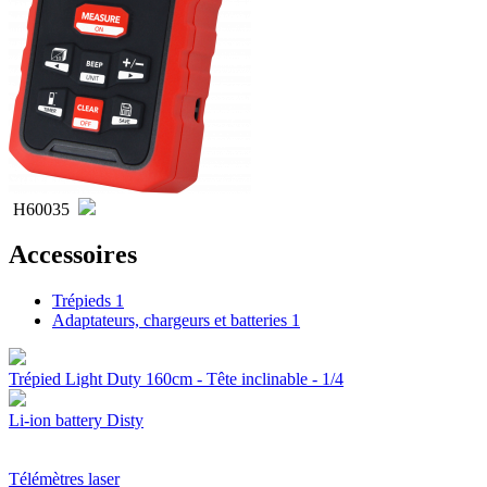
H60035
Accessoires
Trépieds
1
Adaptateurs, chargeurs et batteries
1
Trépied Light Duty 160cm - Tête inclinable - 1/4
Li-ion battery Disty
Télémètres laser