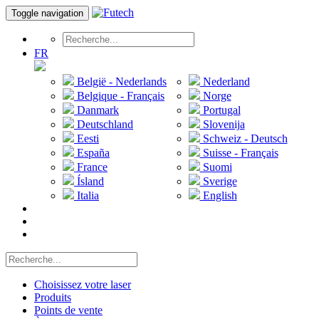
Toggle navigation
FR
België - Nederlands
Nederland
Belgique - Français
Norge
Danmark
Portugal
Deutschland
Slovenija
Eesti
Schweiz - Deutsch
España
Suisse - Français
France
Suomi
Ísland
Sverige
Italia
English
Choisissez votre laser
Produits
Points de vente