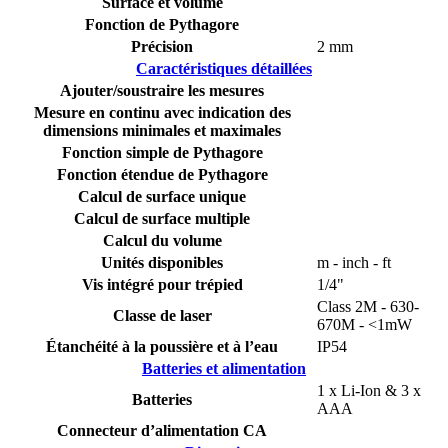
Surface et volume
Fonction de Pythagore
Précision
2 mm
Caractéristiques détaillées
Ajouter/soustraire les mesures
Mesure en continu avec indication des
dimensions minimales et maximales
Fonction simple de Pythagore
Fonction étendue de Pythagore
Calcul de surface unique
Calcul de surface multiple
Calcul du volume
Unités disponibles
m - inch - ft
Vis intégré pour trépied
1/4"
Class 2M - 630-
Classe de laser
670M - <1mW
Étanchéité à la poussière et à l’eau
IP54
Batteries et alimentation
1 x Li-Ion & 3 x
Batteries
AAA
Connecteur d’alimentation CA