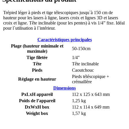
Trépied léger à pieds et tige télescopiques jusqu`à 150 cm de
hauteur pour les lasers à ligne, lasers croix et lignes 3D et lasers
croix et ligne. Tête inclinable (pour les pentes) à vis 1/4” fixe. Idéal
pour l`utilisation à l`intérieur.
Caractéristiques principales
Plage (hauteur minimale et
50-150cm
maximale)
Tige filetée
1/4"
Tête
Tête inclinable
Pieds
Caoutchouc
Pieds téléscopique +
Réglage en hauteur
crémaillère
Dimensions
PxLxH appareil
112 x 125 x 643 mm
Poids de l’appareil
1,25 kg
DxWxH box
112 x 114 x 649 mm
Weight box
1,57 kg