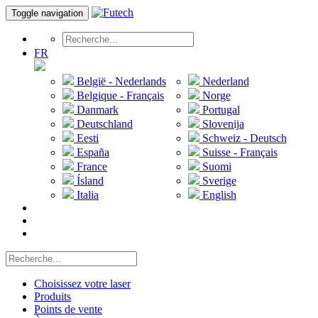
Toggle navigation
FR
België - Nederlands
Nederland
Belgique - Français
Norge
Danmark
Portugal
Deutschland
Slovenija
Eesti
Schweiz - Deutsch
España
Suisse - Français
France
Suomi
Ísland
Sverige
Italia
English
Choisissez votre laser
Produits
Points de vente