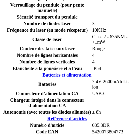
Verrouillage du pendule (pour pente
manuelle)
Sécurité transport du pendule
Nombre de diodes laser
3
Fréquence du laser (en mode récepteur)
10KHz
Class 2 - 635NM -
Classe de laser
<1mW
Couleur des faisceaux laser
Rouge
Nombre de lignes horizontales
4
Nombre de lignes verticales
4
Étanchéité à la poussière et à l’eau
IP54
Batteries et alimentation
7.4V 2600mAh Li-
Batteries
ion
Connecteur d’alimentation CA
USB-C
Chargeur intégré dans le connecteur
d’alimentation CA
Autonomie (avec toutes les diodes allumées)
± 8h
Référence d'articles
Numéro d'article
035.3DR
Code EAN
5420073804773