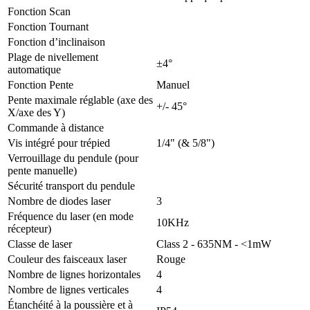
Fonction Scan
Fonction Tournant
Fonction d’inclinaison
Plage de nivellement
±4°
automatique
Fonction Pente
Manuel
Pente maximale réglable (axe des
+/- 45°
X/axe des Y)
Commande à distance
Vis intégré pour trépied
1/4" (& 5/8")
Verrouillage du pendule (pour
pente manuelle)
Sécurité transport du pendule
Nombre de diodes laser
3
Fréquence du laser (en mode
10KHz
récepteur)
Classe de laser
Class 2 - 635NM - <1mW
Couleur des faisceaux laser
Rouge
Nombre de lignes horizontales
4
Nombre de lignes verticales
4
Étanchéité à la poussière et à