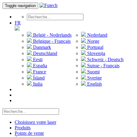
Toggle navigation
FR
België - Nederlands
Nederland
Belgique - Français
Norge
Danmark
Portugal
Deutschland
Slovenija
Eesti
Schweiz - Deutsch
España
Suisse - Français
France
Suomi
Ísland
Sverige
Italia
English
Choisissez votre laser
Produits
Points de vente