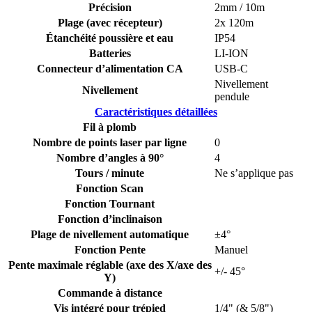
Précision
2mm / 10m
Plage (avec récepteur)
2x 120m
Étanchéité poussière et eau
IP54
Batteries
LI-ION
Connecteur d’alimentation CA
USB-C
Nivellement
Nivellement
pendule
Caractéristiques détaillées
Fil à plomb
Nombre de points laser par ligne
0
Nombre d’angles à 90°
4
Tours / minute
Ne s’applique pas
Fonction Scan
Fonction Tournant
Fonction d’inclinaison
Plage de nivellement automatique
±4°
Fonction Pente
Manuel
Pente maximale réglable (axe des X/axe des
+/- 45°
Y)
Commande à distance
Vis intégré pour trépied
1/4" (& 5/8")