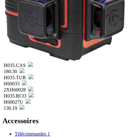
H035.CAS
180.30
H035.TUR
H60033
2XH60028
H035.RCO
H60027U
130.19
Accessoires
Télécommandes
1