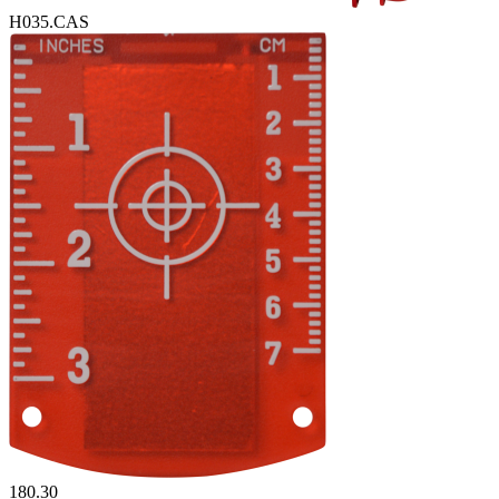
H035.CAS
180.30