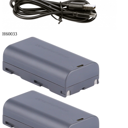
H60033