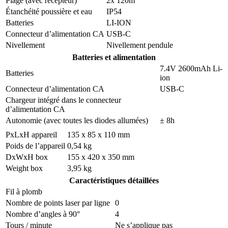
Plage (avec récepteur)
2x 120m
Étanchéité poussière et eau
IP54
Batteries
LI-ION
Connecteur d’alimentation CA
USB-C
Nivellement
Nivellement pendule
Batteries et alimentation
7.4V 2600mAh Li-
Batteries
ion
Connecteur d’alimentation CA
USB-C
Chargeur intégré dans le connecteur
d’alimentation CA
Autonomie (avec toutes les diodes allumées)
± 8h
PxLxH appareil
135 x 85 x 110 mm
Poids de l’appareil
0,54 kg
DxWxH box
155 x 420 x 350 mm
Weight box
3,95 kg
Caractéristiques détaillées
Fil à plomb
Nombre de points laser par ligne
0
Nombre d’angles à 90°
4
Tours / minute
Ne s’applique pas