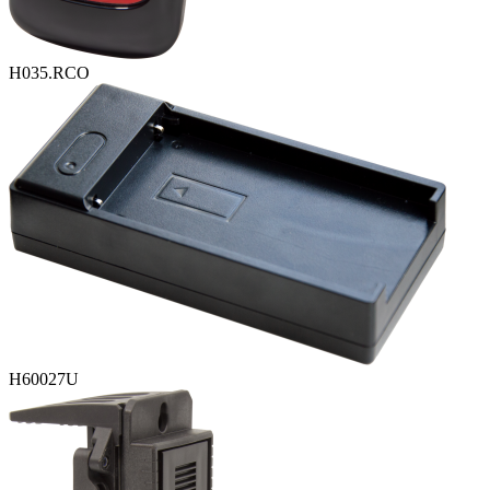
H035.RCO
H60027U