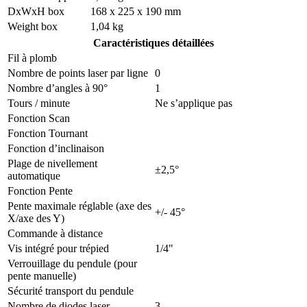
DxWxH box
168 x 225 x 190 mm
Weight box
1,04 kg
Caractéristiques détaillées
Fil à plomb
Nombre de points laser par ligne
0
Nombre d’angles à 90°
1
Tours / minute
Ne s’applique pas
Fonction Scan
Fonction Tournant
Fonction d’inclinaison
Plage de nivellement
±2,5°
automatique
Fonction Pente
Pente maximale réglable (axe des
+/- 45°
X/axe des Y)
Commande à distance
Vis intégré pour trépied
1/4"
Verrouillage du pendule (pour
pente manuelle)
Sécurité transport du pendule
Nombre de diodes laser
3