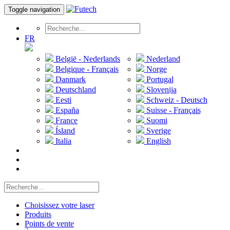
Toggle navigation
FR
België - Nederlands
Nederland
Belgique - Français
Norge
Danmark
Portugal
Deutschland
Slovenija
Eesti
Schweiz - Deutsch
España
Suisse - Français
France
Suomi
Ísland
Sverige
Italia
English
Choisissez votre laser
Produits
Points de vente