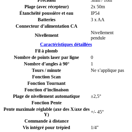
Précision
3mm / 10m
Plage (avec récepteur)
2x 50m
Étanchéité poussière et eau
IP54
Batteries
3 x AA
Connecteur d’alimentation CA
Nivellement
Nivellement
pendule
Caractéristiques détaillées
Fil à plomb
Nombre de points laser par ligne
0
Nombre d’angles à 90°
1
Tours / minute
Ne s’applique pas
Fonction Scan
Fonction Tournant
Fonction d’inclinaison
Plage de nivellement automatique
±2,5°
Fonction Pente
Pente maximale réglable (axe des X/axe des
+/- 45°
Y)
Commande à distance
Vis intégré pour trépied
1/4"