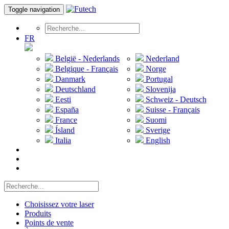
Toggle navigation
FR
België - Nederlands
Nederland
Belgique - Français
Norge
Danmark
Portugal
Deutschland
Slovenija
Eesti
Schweiz - Deutsch
España
Suisse - Français
France
Suomi
Ísland
Sverige
Italia
English
Choisissez votre laser
Produits
Points de vente