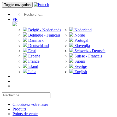
Toggle navigation
FR
België - Nederlands
Nederland
Belgique - Français
Norge
Danmark
Portugal
Deutschland
Slovenija
Eesti
Schweiz - Deutsch
España
Suisse - Français
France
Suomi
Ísland
Sverige
Italia
English
Choisissez votre laser
Produits
Points de vente