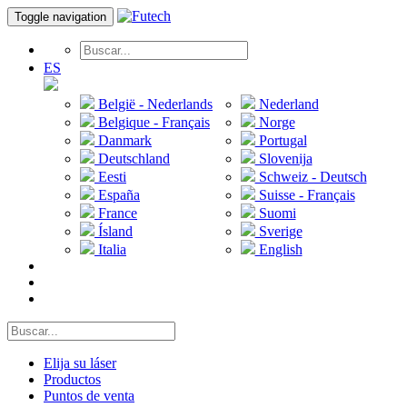
Toggle navigation
ES
België - Nederlands
Nederland
Belgique - Français
Norge
Danmark
Portugal
Deutschland
Slovenija
Eesti
Schweiz - Deutsch
España
Suisse - Français
France
Suomi
Ísland
Sverige
Italia
English
Elija su láser
Productos
Puntos de venta