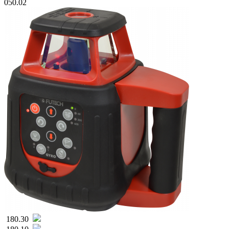
050.02
180.30