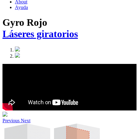
About
Ayuda
Gyro Rojo
Láseres giratorios
Previous
Next