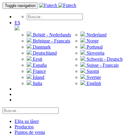
Toggle navigation
ES
België - Nederlands
Nederland
Belgique - Français
Norge
Danmark
Portugal
Deutschland
Slovenija
Eesti
Schweiz - Deutsch
España
Suisse - Français
France
Suomi
Ísland
Sverige
Italia
English
Elija su láser
Productos
Puntos de venta