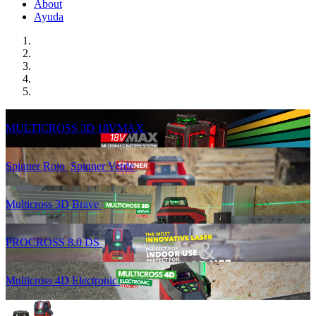
About
Ayuda
MULTICROSS 3D 18VMAX
Spinner Rojo
Spinner Verde
Multicross 3D Brave
PROCROSS 8.0 DS
Multicross 4D Electronic