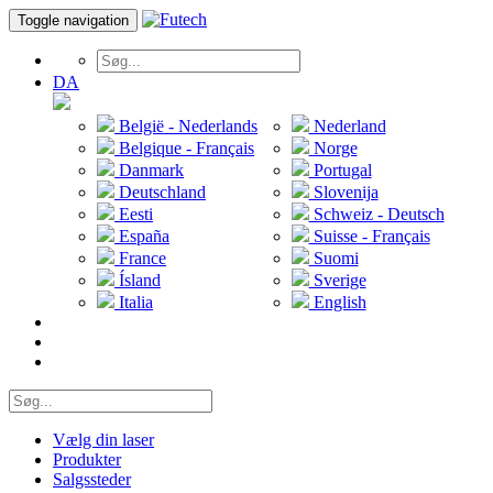
Toggle navigation
DA
België - Nederlands
Nederland
Belgique - Français
Norge
Danmark
Portugal
Deutschland
Slovenija
Eesti
Schweiz - Deutsch
España
Suisse - Français
France
Suomi
Ísland
Sverige
Italia
English
Vælg din laser
Produkter
Salgssteder