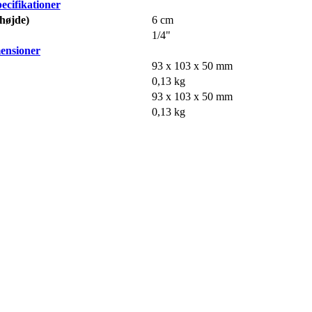
ecifikationer
højde)
6 cm
1/4"
ensioner
93 x 103 x 50 mm
0,13 kg
93 x 103 x 50 mm
0,13 kg