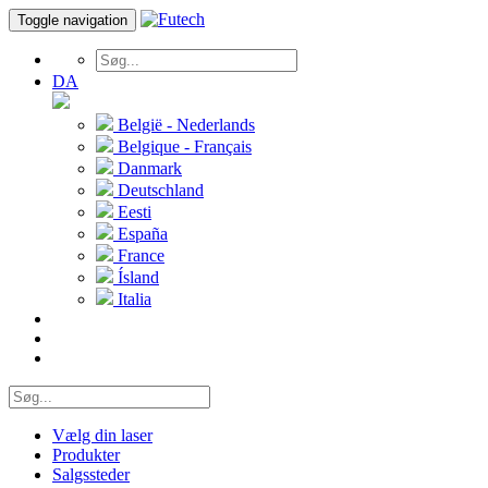
Toggle navigation
DA
België - Nederlands
Belgique - Français
Danmark
Deutschland
Eesti
España
France
Ísland
Italia
Vælg din laser
Produkter
Salgssteder